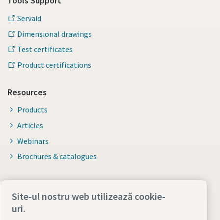
Tools Support
Servaid
Dimensional drawings
Test certificates
Product certifications
Resources
Products
Articles
Webinars
Brochures & catalogues
For distributors
Site-ul nostru web utilizează cookie-
Smart Portal
uri.