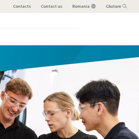
Contacts
contact us
Romania
Căutare
Meniu
 Aflați
samblare.