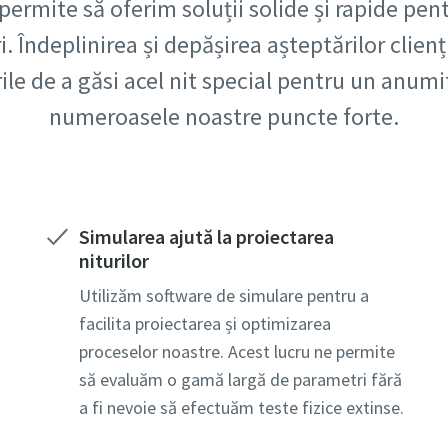
ie
permite să oferim soluții solide și rapide pen
ri. Îndeplinirea și depășirea așteptărilor clien
le de a găsi acel nit special pentru un anumi
numeroasele noastre puncte forte.
tal
Simularea ajută la proiectarea
niturilor
olicitare
Utilizăm software de simulare pentru a
facilita proiectarea și optimizarea
ne ce vă interesează:
proceselor noastre. Acest lucru ne permite
să evaluăm o gamă largă de parametri fără
a fi nevoie să efectuăm teste fizice extinse.