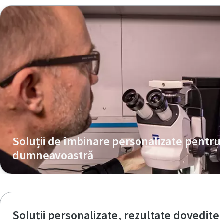
Verif
C
Soluții de îmbinare personalizate pentru 
dumneavoastră
Soluții personalizate, rezultate dovedite