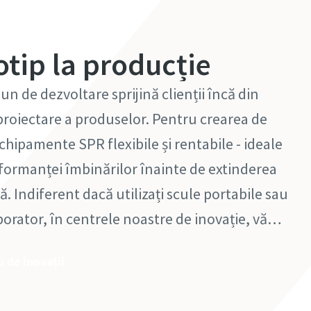
otip la producție
 de dezvoltare sprijină clienții încă din
 proiectare a produselor. Pentru crearea de
chipamente SPR flexibile și rentabile - ideale
formanței îmbinărilor înainte de extinderea
. Indiferent dacă utilizați scule portabile sau
orator, în centrele noastre de inovație, vă
 că designul niturilor și al îmbinărilor este
u de inovații
ție, sigur și eficient.