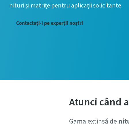
Toate câmpu
nituri și matrițe pentru aplicații solicitante
Informați
Contactați-i pe experții noștri
Prenum
Nume
E-mail
Telefon
Atunci când a
Informați
Gama extinsă de
nit