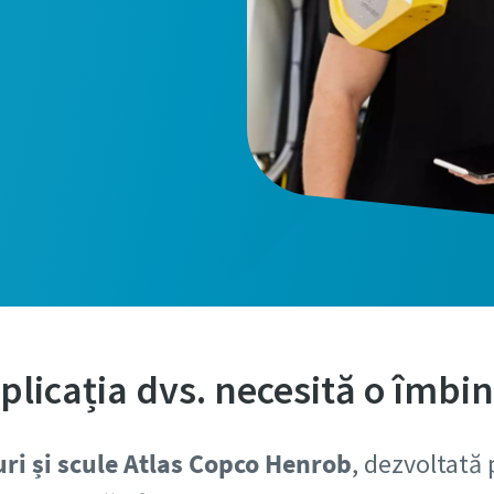
rile marcate cu o (*) sunt obligatorii
i cu caracter personal
e
plicația dvs. necesită o îmbi
i suplimentare
uri și scule Atlas Copco Henrob
, dezvoltată 