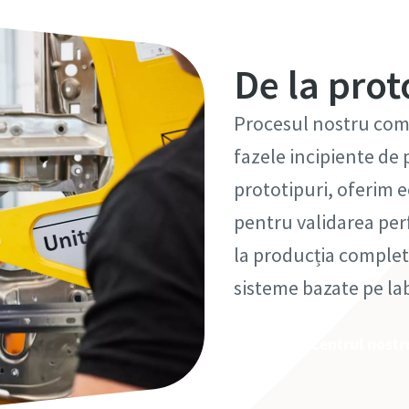
De la prot
Procesul nostru comun
fazele incipiente de
prototipuri, oferim e
pentru validarea per
la producția completă
sisteme bazate pe lab
ajutăm să vă asigurați
Vizitați Centrul nostr
pregătit pentru produc