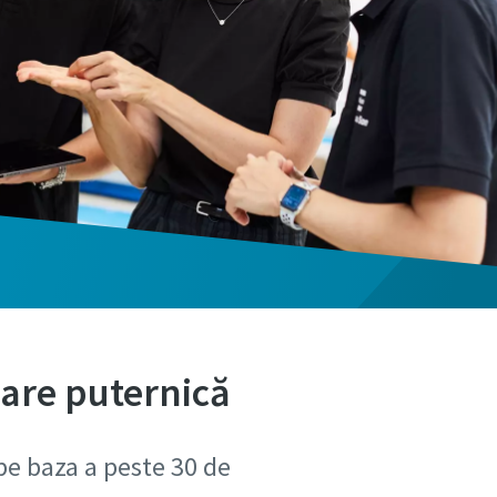
nare puternică
pe baza a peste 30 de