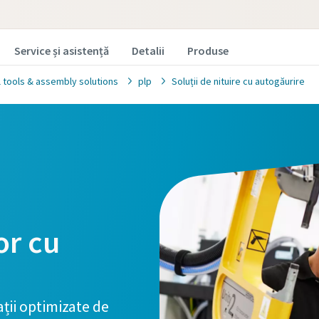
Service și asistență
Detalii
Produse
l tools & assembly solutions
plp
Soluții de nituire cu autogăurire
ți experții noștri în îmbinări industriale
or cu
e cu plăcere mai multe despre soluțiile noastre de îmbinare.
lucru creează valoare pentru procesele dumneavoastră de a
ă ne spuneți cum vă putem ajuta!
ții optimizate de