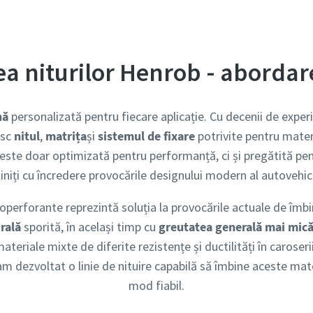
ea niturilor Henrob - abordar
Prin trimiterea acestei cereri, Atlas Copco vă va putea contacta c
nă
personalizată pentru fiecare aplicație. Cu decenii de experi
ajutorul informațiilor colectate. Mai multe informații sunt dispon
esc
nitul
,
matrița
și
sistemul de fixare
potrivite pentru materi
politica noastră de confidențialitate.
te doar optimizată pentru performanță, ci și pregătită pen
Am citit și accept politica de confidențialitate
iniți cu încredere provocările designului modern al autovehic
perforante reprezintă soluția la provocările actuale de îmbi
Da, doresc să primesc informații despre produsele, serviciile
evenimentele Atlas Copco. Mă pot dezabona în orice mome
rală
sporită, în același timp cu
greutatea generală mai mic
eriale mixte de diferite rezistențe și ductilități în caroseri
am dezvoltat o linie de nituire capabilă să îmbine aceste mate
mod fiabil.
tactați-mă!