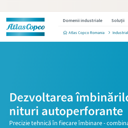
Domenii industriale
Soluții
Atlas Copco Romania
Industria
Contacta
Dezvoltarea îmbinăril
Vă vom spun
nituri autoperforante
cum acest 
Vă rugăm s
Precizie tehnică în fiecare îmbinare - combina