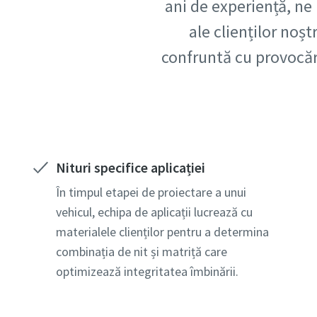
Compan
ani de experiență, ne 
ale clienților noșt
confruntă cu provocări
Țară
Cod poș
Cerere
Nituri specifice aplicației
Tip de s
În timpul etapei de proiectare a unui
vehicul, echipa de aplicații lucrează cu
materialele clienților pentru a determina
Spuneți-
combinația de nit și matriță care
optimizează integritatea îmbinării.