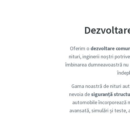
Dezvoltar
Oferim o
dezvoltare comu
nituri, inginerii noștri potriv
îmbinarea dumneavoastră nu es
îndepl
Gama noastră de nituri auto
nevoia de
siguranță structu
automobile încorporează mat
avansată, simulări și teste, 
Da, con