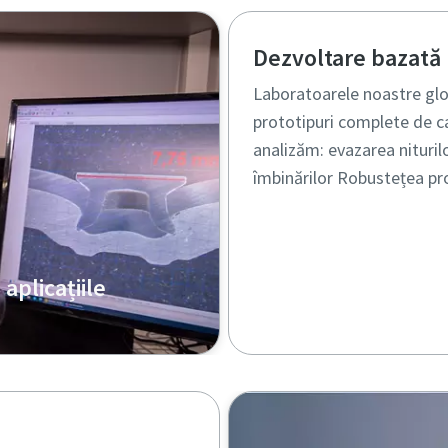
icare anti-robot
lick pentru a începe verificarea
Dezvoltare bazată
Friendly
Captcha ⇗
Laboratoarele noastre glob
prototipuri complete de ca
analizăm: evazarea niturilo
îmbinărilor Robustețea proc
aplicațiile