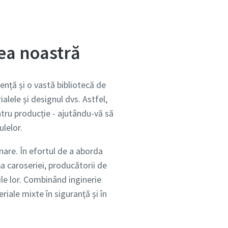
ea noastră
u
ență și o vastă bibliotecă de
ibile în
alele și designul dvs. Astfel,
tru producție - ajutându-vă să
ulelor.
nare. În efortul de a aborda
 și
nt.
ă
a caroseriei, producătorii de
ile lor. Combinând inginerie
riale mixte în siguranță și în