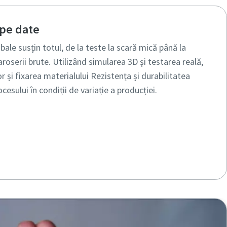
 pe date
ale susțin totul, de la teste la scară mică până la
roserii brute. Utilizând simularea 3D și testarea reală,
r și fixarea materialului Rezistența și durabilitatea
esului în condiții de variație a producției.