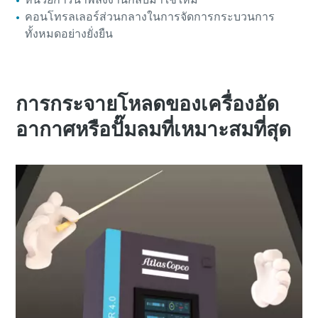
คอนโทรลเลอร์ส่วนกลางในการจัดการกระบวนการ
ทั้งหมดอย่างยั่งยืน
การกระจายโหลดของเครื่องอัด
อากาศหรือปั๊มลมที่เหมาะสมที่สุด