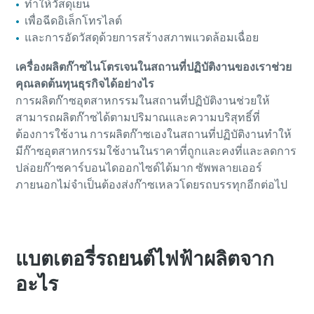
ทำให้วัสดุเย็น
เพื่อฉีดอิเล็กโทรไลต์
และการอัดวัสดุด้วยการสร้างสภาพแวดล้อมเฉื่อย
เครื่องผลิตก๊าซไนโตรเจนในสถานที่ปฏิบัติงานของเราช่วย
คุณลดต้นทุนธุรกิจได้อย่างไร
การผลิตก๊าซอุตสาหกรรมในสถานที่ปฏิบัติงานช่วยให้
สามารถผลิตก๊าซได้ตามปริมาณและความบริสุทธิ์ที่
ต้องการใช้งาน การผลิตก๊าซเองในสถานที่ปฏิบัติงานทำให้
มีก๊าซอุตสาหกรรมใช้งานในราคาที่ถูกและคงที่และลดการ
ปล่อยก๊าซคาร์บอนไดออกไซด์ได้มาก ซัพพลายเออร์
ภายนอกไม่จำเป็นต้องส่งก๊าซเหลวโดยรถบรรทุกอีกต่อไป
แบตเตอรี่รถยนต์ไฟฟ้าผลิตจาก
อะไร