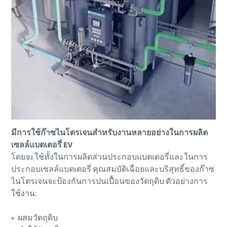
มีการใช้ก๊าซไนโตรเจนสำหรับงานหลายอย่างในการผลิต
เซลล์แบตเตอรี่ EV
โดยจะใช้ทั้งในการผลิตส่วนประกอบแบตเตอรี่และในการ
ประกอบเซลล์แบตเตอรี่ คุณสมบัติเฉื่อยและบริสุทธิ์ของก๊าซ
ไนโตรเจนจะป้องกันการปนเปื้อนของวัตถุดิบ ตัวอย่างการ
ใช้งาน:
ผสมวัตถุดิบ