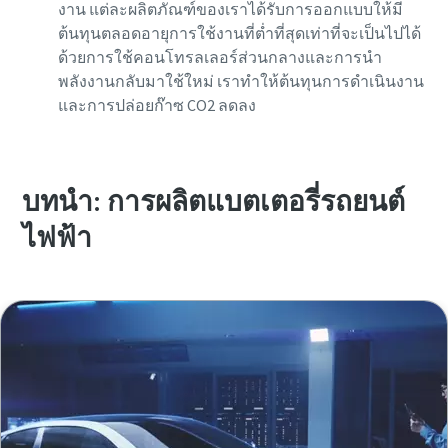
งาน แต่ละผลิตภัณฑ์ของเราได้รับการออกแบบให้มี
ต้นทุนตลอดอายุการใช้งานที่ต่ำที่สุดเท่าที่จะเป็นไปได้
ด้วยการใช้คอนโทรลเลอร์ส่วนกลางและการนำ
พลังงานกลับมาใช้ใหม่ เราทำให้ต้นทุนการดำเนินงาน
และการปล่อยก๊าซ CO2 ลดลง
บทนำ: การผลิตแบตเตอรี่รถยนต์
ไฟฟ้า