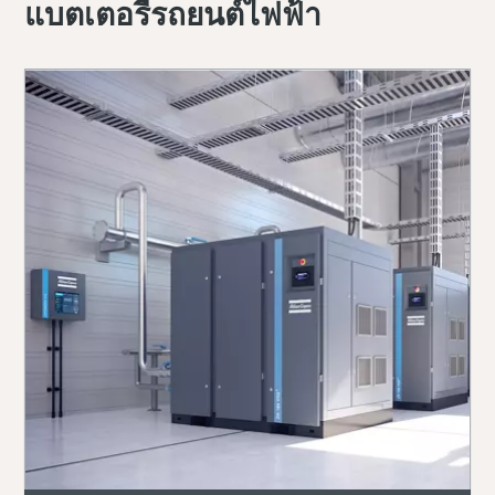
แบตเตอรี่รถยนต์ไฟฟ้า