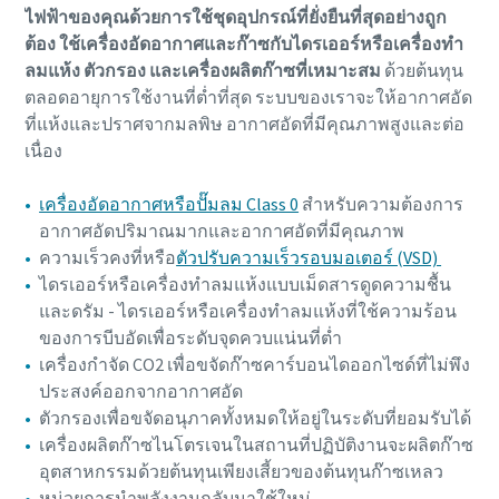
ไฟฟ้าของคุณด้วยการใช้ชุดอุปกรณ์ที่ยั่งยืนที่สุดอย่างถูก
ต้อง ใช้เครื่องอัดอากาศและก๊าซกับไดรเออร์หรือเครื่องทำ
ลมแห้ง ตัวกรอง และเครื่องผลิตก๊าซที่เหมาะสม
ด้วยต้นทุน
ตลอดอายุการใช้งานที่ต่ำที่สุด ระบบของเราจะให้อากาศอัด
ที่แห้งและปราศจากมลพิษ อากาศอัดที่มีคุณภาพสูงและต่อ
เนื่อง
เครื่องอัดอากาศหรือปั๊มลม Class 0
สำหรับความต้องการ
อากาศอัดปริมาณมากและอากาศอัดที่มีคุณภาพ
ความเร็วคงที่หรือ
ตัวปรับความเร็วรอบมอเตอร์ (VSD)
ไดรเออร์หรือเครื่องทำลมแห้งแบบเม็ดสารดูดความชื้น
และดรัม - ไดรเออร์หรือเครื่องทำลมแห้งที่ใช้ความร้อน
ของการบีบอัดเพื่อระดับจุดควบแน่นที่ต่ำ
เครื่องกำจัด CO2 เพื่อขจัดก๊าซคาร์บอนไดออกไซด์ที่ไม่พึง
ประสงค์ออกจากอากาศอัด
ตัวกรองเพื่อขจัดอนุภาคทั้งหมดให้อยู่ในระดับที่ยอมรับได้
เครื่องผลิตก๊าซไนโตรเจนในสถานที่ปฏิบัติงานจะผลิตก๊าซ
อุตสาหกรรมด้วยต้นทุนเพียงเสี้ยวของต้นทุนก๊าซเหลว
หน่วยการนำพลังงานกลับมาใช้ใหม่