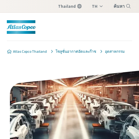
Thailand
TH
ค้นหา
EN
เมนู
Atlas Copco Thailand
โซลูชั่นอากาศอัดและก๊าซ
อุตสาหกรรม