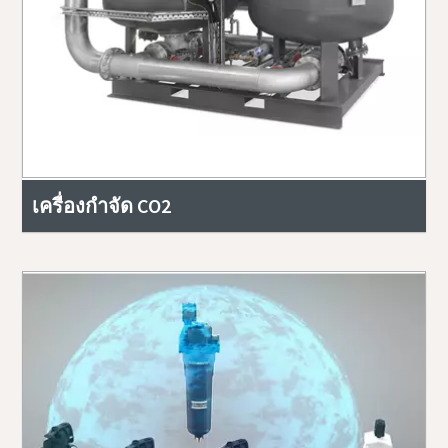
เครื่องกำจัด CO2