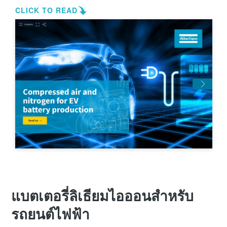
แบตเตอรี่ลิเธียมไอออนสำหรับ
รถยนต์ไฟฟ้า