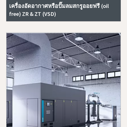
เครื่องอัดอากาศหรือปั๊มลมสกรูออยฟรี (oil
free) ZR & ZT (VSD)