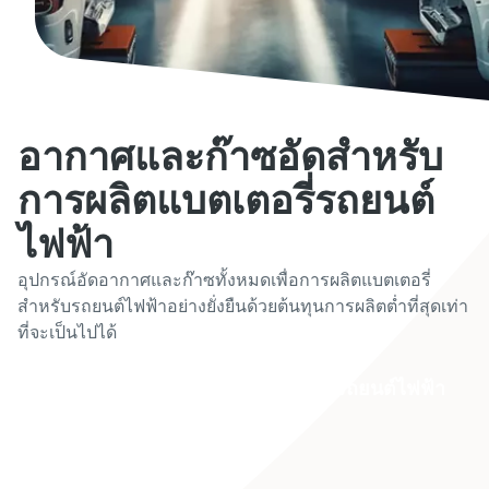
อากาศและก๊าซอัดสำหรับ
การผลิตแบตเตอรี่รถยนต์
ไฟฟ้า
อุปกรณ์อัดอากาศและก๊าซทั้งหมดเพื่อการผลิตแบตเตอรี่
สำหรับรถยนต์ไฟฟ้าอย่างยั่งยืนด้วยต้นทุนการผลิตต่ำที่สุดเท่า
ที่จะเป็นไปได้
ติดต่อเราสำหรับการผลิตแบตเตอรี่รถยนต์ไฟฟ้า
ของคุณ