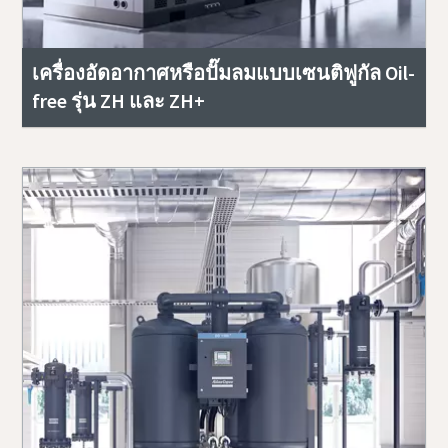
เครื่องอัดอากาศหรือปั๊มลมแบบเซนติฟูกัล Oil-
free รุ่น ZH และ ZH+