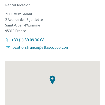
Rental location
ZI Du Vert Galant
2 Avenue de l'Eguillette
Saint-Ouen-l’Aumône
95310
France
+33 (1) 39 09 30 68
location.france@atlascopco.com