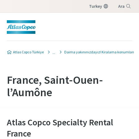
Turkey
Ara
Menü
Atlas Copco Türkiye
Daima yakınınızdayız! Kiralama konumları
France, Saint-Ouen-
l’Aumône
Atlas Copco Specialty Rental
France