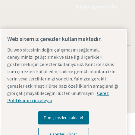
Siteyi ziyaret edin
Web sitemiz çerezler kullanmaktadır.
Bu web sitesinin doğru çalışmasını sağlamak,
deneyiminizi geliştirmek ve size ilgili içerikleri
göstermek için çerezler kullanıyoruz. Kontrol sizde:
tüm çerezleri kabul edin, sadece gerekli olanlara izin
Yasal Uyarılar ve Gizlilik Bildirimleri
Çerezleri yönet
verin veya tercihlerinizi yönetin. Yalnızca gerekli
Erişim kolaylığı
Site haritası
çerezler etkinleştirilirse bazı özelliklerin amaçlandığı
gibi çalışmayabileceğini lütfen unutmayın.
Çerez
© 2026 Atlas Copco AB
Politikamızı inceleyin
Tüm çerezleri kabul et
Atlas Copco Group'un geleceği dönüştüren teknolojiyi
nasıl sağladığını keşfedin.
Atlas Copco Group web sitesini ziyaret edin
Çerezleri yönet