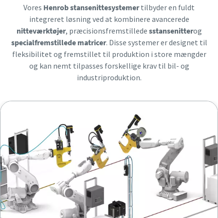
Ja tak, kontakt mig!
Ja tak, kontakt mig!
Vores
Henrob stansenittesystemer
tilbyder en fuldt
integreret løsning ved at kombinere avancerede
nitteværktøjer
, præcisionsfremstillede
sstansenitter
og
Jeg er ikke en robot
Jeg er ikke en robot
Klik for at starte verifikationen
Klik for at starte verifikationen
specialfremstillede matricer
. Disse systemer er designet til
Friendly
Friendly
Captcha ⇗
Captcha ⇗
fleksibilitet og fremstillet til produktion i store mængder
og kan nemt tilpasses forskellige krav til bil- og
industriproduktion.