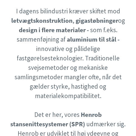
Dokumentation og ressourcer
I dagens bilindustri kræver skiftet mod
Dokumentation og ressourcer
Dokumentation og ressourcer
letvægtskonstruktion
,
gigastøbninger
og
Postnummer
Postnummer
design i flere materialer -
som f.eks.
Anmodning
Anmodning
sammenføjning af
aluminium til stål -
Dokumentation og ressourcer
Dokumentation og ressourcer
innovative og pålidelige
Anmodningstype
Anmodningstype
fastgørelsesteknologier. Traditionelle
svejsemetoder og mekaniske
samlingsmetoder mangler ofte, når det
Lad os vide, hvad du er interesseret i:
Lad os vide, hvad du er interesseret i:
gælder styrke, hastighed og
Dokumentation og ressourcer
materialekompatibilitet.
Dokumentation og ressourcer
Det er her, vores
Henrob
stansenittesystemer (SPR)
udmærker sig.
Henrob er udviklet til høj ydeevne og