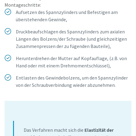
Service- und
Montageschritte:
Softwaredienstleistungen sowie
Aufsetzen des Spannzylinders und Befestigen am
bevorstehenden
Veranstaltungen von Atlas
überstehenden Gewinde,
Copco erhalten und erkläre
mich mit der Verwendung und
Druckbeaufschlagen des Spannzylinders zum axialen
Verarbeitung meiner Daten
Längen des Bolzens/der Schraube (und gleichzeitigen
gemäß Datenschutzerklärung
Zusammenpressen der zu fügenden Bauteile),
einverstanden. Ich kann den
Newsletter jederzeit über den
Herunterdrehen der Mutter auf Kopfauflage, (z.B. von
Abmelde-Link im Newsletter
Hand oder mit einem Drehmomentschlüssel),
abbestellen.
Entlasten des Gewindebolzens, um den Spannzylinder
von der Schraubverbindung wieder abzunehmen.
Anfrage absenden
Anti-Roboter-Verifizierung
Hier klicken
Friendly
Captcha ⇗
Das Verfahren macht sich die
Elastizität der