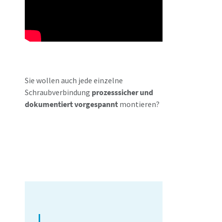
Sie wollen auch jede einzelne
Schraubverbindung
prozesssicher und
dokumentiert vorgespannt
montieren?
Vereinbaren Sie ein
Beratungsgespräch über
das STS-System