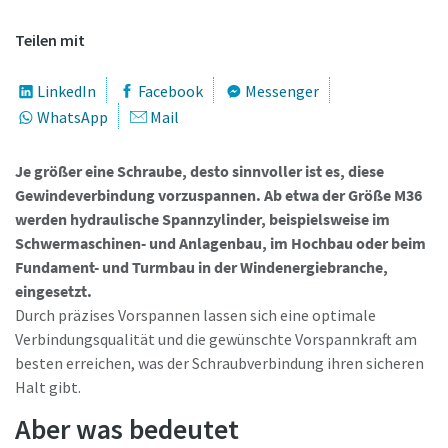
Land
Teilen mit
Zeit für eine Kalibrierung oder
Werkzeugprüfung?
LinkedIn
Facebook
Messenger
Straße
WhatsApp
Mail
Sichern Sie Ihre Qualität und reduzieren Sie Fehler durch
Werkzeugkalibrierung und akkreditierte
Je größer eine Schraube, desto sinnvoller ist es, diese
Qualitätssicherungskalibrierung.​
Stadt
Gewindeverbindung vorzuspannen. Ab etwa der Größe M36
werden hydraulische Spannzylinder, beispielsweise im
Lieferzeiten auf einen Blick, Preise und
Momentum Talks
Lassen Sie Ihre jetzt Ihre Werkzeuge testen und
Schwermaschinen- und Anlagenbau, im Hochbau oder beim
Produktverfügbarkeiten einsehen oder schnell eine
Postleitzahl
Sehen Sie sich alle unsere Branchen an
Ihre Messmittel richtig kalibrieren!
Fundament- und Turmbau in der Windenergiebranche,
Entdecken Sie inspirierende und ansprechende Gespräche
Bestellung selbst aufgeben – und das rund um die Uhr, 365
eingesetzt.
bei Atlas Copco
Tage im Jahr?
Anfordern
Durch präzises Vorspannen lassen sich eine optimale
Alle anzeigen
Verbindungsqualität und die gewünschte Vorspannkraft am
Ansehen
Zugang zu Webshop anfragen
besten erreichen, was der Schraubverbindung ihren sicheren
Bitte beschreiben Sie uns hier kurz Ihr Anliegen.
Halt gibt.
Aber was bedeutet