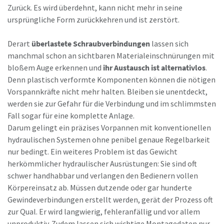
Zurück. Es wird überdehnt, kann nicht mehr in seine
ursprüngliche Form zurückkehren und ist zerstört.
Derart
überlastete Schraubverbindungen
lassen sich
manchmal schon an sichtbaren Materialeinschnürungen mit
bloßem Auge erkennen und
ihr Austausch ist alternativlos
.
Denn plastisch verformte Komponenten können die nötigen
Vorspannkräfte nicht mehr halten. Bleiben sie unentdeckt,
werden sie zur Gefahr für die Verbindung und im schlimmsten
Fall sogar für eine komplette Anlage.
Darum gelingt ein präzises Vorpannen mit konventionellen
hydraulischen Systemen ohne penibel genaue Regelbarkeit
nur bedingt. Ein weiteres Problem ist das Gewicht
herkömmlicher hydraulischer Ausrüstungen: Sie sind oft
schwer handhabbar und verlangen den Bedienern vollen
Körpereinsatz ab. Müssen dutzende oder gar hunderte
Gewindeverbindungen erstellt werden, gerät der Prozess oft
zur Qual. Er wird langwierig, fehleranfällig und vor allem
unproduktiv. Zudem lassen sich wichtige Montagedaten nur