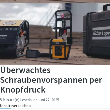
Persönliche Angaben
Vorname
Nachname
E-Mail
Überwachtes
Telefon
Schraubenvorspannen per
Weitere Informationen
Knopfdruck
Firma
5 Minute(n) Lesedauer
Juni 22, 2025
Inhaltsverzeichnis