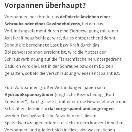
Vorpannen überhaupt?
Vorspannen beschreibt das
definierte Anziehen einer
Schraube oder eines Gewindebolzens
, bei der das
Verbindungselement durch eine Ziehbewegung mit einer
Axialkraft beaufschlagt wird, die es entsprechend dehnt.
Wenn Sie diese Anfrage absenden,
Sobald die berechnete Last bzw. Kraft durch das
kann Atlas Copco Sie anhand der
Bolzenvorspannen erreicht ist, wird die Mutter der
gesammelten Informationen
Schraubverbindung auf die Flanschfläche heruntergedreht.
kontaktieren. Wir verarbeiten und
Dadurch wird die Last in der Schraube bzw. dem Bolzen
speichern Ihre Angaben zur
gehalten, sobald die Verschraubung wieder entspannt ist.
Beantwortung Ihrer Anfrage. Weitere
Informationen finden Sie in unserer
Maßzeichnungen, Informationen zu Ersatzteilen, Produkt
Zum Vorspannen großer Verbindungen haben sich
Datenschutzerklärung.
-und Bedienungsanleitungen sowie weitere Information
Hydraulikspannzylinder
(englische Bezeichnung „Bolt
zu unseren Produkten finden Sie in unserem ServAid.
Ich habe die
Tensioner“) durchgesetzt, mit denen die Gewindebolzen und
Datenschutzerklärung gelesen.
Schrauben definiert
axial vorgespannt und angezogen
Hier geht's zu unserem ServAid
werden. Das hydraulische Anziehen mit diesen
Ja, ich möchte zukünftig
Spezialwerkzeugen orientiert sich an dem konventionellen
Informationen zu Produkten,
Vorspannen und gliedert sich in diese vier wesentlichen