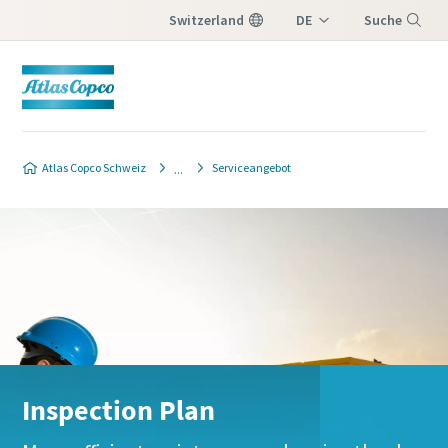
Switzerland
DE
Suche
IT
Menü
FR
Atlas Copco Schweiz
Serviceangebot
Inspection Plan