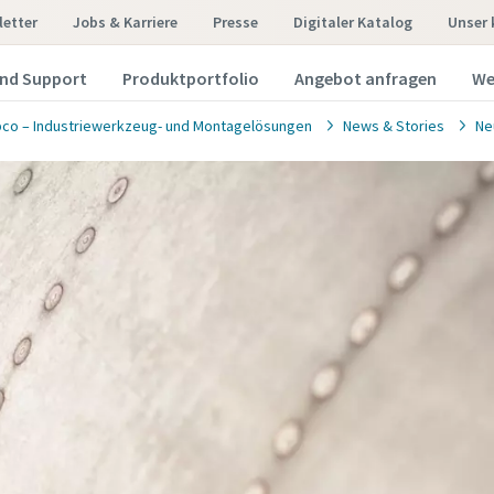
etter
Jobs & Karriere
Presse
Digitaler Katalog
Unser
und Support
Produktportfolio
Angebot anfragen
We
pco – Industriewerkzeug- und Montagelösungen
News & Stories
Ne