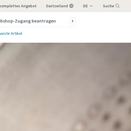
 komplettes Angebot
Switzerland
DE
Suche
IT
bshop-Zugang beantragen
News & Stories
Menü
FR
ueste Artikel