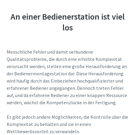
An einer Bedienerstation ist viel
los
Menschliche Fehler und damit verbundene
Qualitätsprobleme, die durch eine erhöhte Komplexität
verursacht werden, stellen eine große Herausforderung an
der Bedienermontagestation dar. Diese Herausforderung
wird häufig durch das Einbeziehen hochqualifizierter und
Maßzeichnungen, Informationen zu Ersatzteilen, Produkt
erfahrener Bediener angegangen. Dennoch treten Fehler
-und Bedienungsanleitungen sowie weitere Information
auf, und da erfahrene Bediener zu einer knappen Ressource
zu unseren Produkten finden Sie in unserem ServAid.
werden, wächst die Kompetenzlücke in der Fertigung.
Es gibt jedoch andere Möglichkeiten, die Kontrolle über die
Hier geht's zu unserem ServAid
Komplexität zu behalten und sie in einen
Wettbewerbsvorteil zu verwandeln.