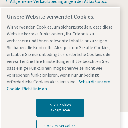
Allgemeine Verkaufsbedingungen der Atlas Copco
(Schweiz) AG
Unsere Website verwendet Cookies.
Wir verwenden Cookies, um sicherzustellen, dass diese
Website korrekt funktioniert, Ihr Erlebnis zu
verbessern und Ihnen relevante Inhalte anzuzeigen.
Sie haben die Kontrolle: Akzeptieren Sie alle Cookies,
erlauben Sie nur unbedingt erforderliche Cookies oder
verwalten Sie Ihre Einstellungen Bitte beachten Sie,
dass einige Funktionen möglicherweise nicht wie
Allgemeine rechtliche Hinweise atlascopco.com
vorgesehen funktionieren, wenn nur unbedingt
Cookies verwalten
Barrierefreiheit
Sitemap
erforderliche Cookies aktiviert sind.
Schau dir unsere
Cookie-Richtlinie an
© 2026 Atlas Copco (Schweiz) AG & Atlas Copco IAS GmbH &
Atlas Copco EPS GmbH
Alle Cookies
akzeptieren
Entdecken Sie, wie die Atlas Copco Group
Technologien ermöglicht, die die Zukunft verändern.
Cookies verwalten