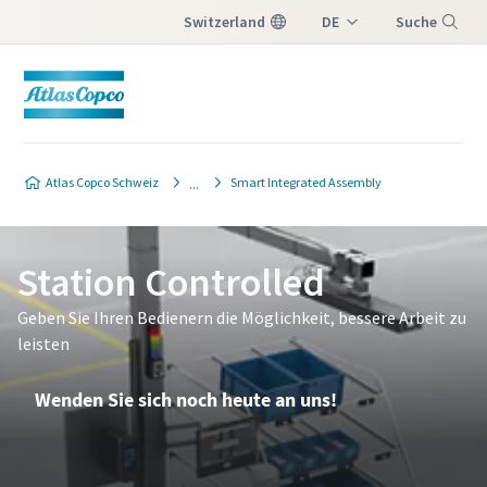
Switzerland
DE
Suche
IT
Menü
FR
Atlas Copco Schweiz
Smart Integrated Assembly
Station Controlled
Geben Sie Ihren Bedienern die Möglichkeit, bessere Arbeit zu
leisten
Wenden Sie sich noch heute an uns!