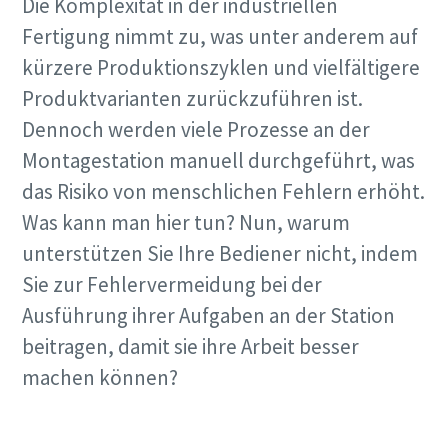
Die Komplexität in der industriellen
Fertigung nimmt zu, was unter anderem auf
Zeit für eine Kalibrierung oder
kürzere Produktionszyklen und vielfältigere
Werkzeugprüfung?
Produktvarianten zurückzuführen ist.
Dennoch werden viele Prozesse an der
Sichern Sie Ihre Qualität und reduzieren Sie Fehler durch
Werkzeugkalibrierung und akkreditierte
Montagestation manuell durchgeführt, was
Qualitätssicherungskalibrierung.​
das Risiko von menschlichen Fehlern erhöht.
Was kann man hier tun? Nun, warum
Lieferzeiten auf einen Blick, Preise und
Momentum Talks
Lassen Sie Ihre jetzt Ihre Werkzeuge testen und
Produktverfügbarkeiten einsehen oder schnell eine
unterstützen Sie Ihre Bediener nicht, indem
Ihre Messmittel richtig kalibrieren!
Entdecken Sie inspirierende und ansprechende Gespräche
Bestellung selbst aufgeben – und das rund um die Uhr, 365
Sie zur Fehlervermeidung bei der
bei Atlas Copco
Tage im Jahr?
Sehen Sie sich alle unsere Branchen an
Ausführung ihrer Aufgaben an der Station
Ansehen
beitragen, damit sie ihre Arbeit besser
Zugang zu Webshop anfragen
machen können?
Alle anzeigen