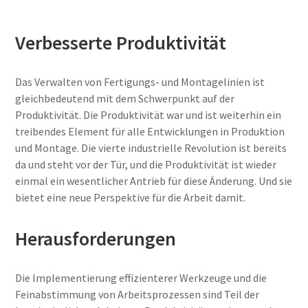
Verbesserte Produktivität
Wenn Sie diese Anfrage
Wenn Sie diese Anfrage
abschicken, kann Atlas Copco Sie
abschicken, kann Atlas Copco Sie
anhand der erfassten Angaben
anhand der erfassten Angaben
Das Verwalten von Fertigungs- und Montagelinien ist
kontaktieren. Weitere
kontaktieren. Weitere
gleichbedeutend mit dem Schwerpunkt auf der
Informationen finden Sie in
Informationen finden Sie in
Produktivität. Die Produktivität war und ist weiterhin ein
unserer Datenschutzerklärung.
unserer Datenschutzerklärung.
treibendes Element für alle Entwicklungen in Produktion
und Montage. Die vierte industrielle Revolution ist bereits
Momentum Talks
Ich habe die
Ich habe die
da und steht vor der Tür, und die Produktivität ist wieder
Datenschutzerklärung
Datenschutzerklärung
Entdecken Sie inspirierende und ansprechende Gespräche
einmal ein wesentlicher Antrieb für diese Änderung. Und sie
gelesen und akzeptiert
gelesen und akzeptiert
bei Atlas Copco
bietet eine neue Perspektive für die Arbeit damit.
Maßzeichnungen, Informationen zu Ersatzteilen, Produkt
-und Bedienungsanleitungen sowie weitere Information
Ja, ich möchte
Ja, ich möchte
zu unseren Produkten finden Sie in unserem ServAid.
Ansehen
Herausforderungen
Informationen über
Informationen über
Produkte, Services und
Produkte, Services und
Veranstaltungen von Atlas
Veranstaltungen von Atlas
Hier geht's zu unserem ServAid
Copco erhalten. Ich kann
Copco erhalten. Ich kann
Die Implementierung effizienterer Werkzeuge und die
mich jederzeit wieder
mich jederzeit wieder
Feinabstimmung von Arbeitsprozessen sind Teil der
abmelden.
abmelden.