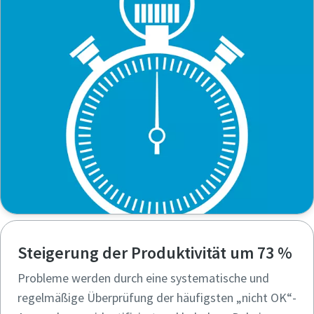
Persönliche Angaben
Persönliche Angaben
Vorname
Vorname
Nachname
Nachname
E-Mail
E-Mail
Telefon
Telefon
Steigerung der Produktivität um 73 %
Weitere Informationen
Weitere Informationen
Probleme werden durch eine systematische und
Firma
Firma
regelmäßige Überprüfung der häufigsten „nicht OK“-