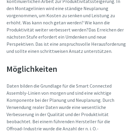
kontinuierlichen Arbeit zur Produktivitätssteigerung. In
den Montagelinien wird eine ständige Neuplanung
vorgenommen, um Kosten zu senken und Leistung zu
Ja, kontaktieren Sie mich!
Ja, kontaktieren Sie mich!
erhöht. Was kann noch getan werden? Wie kann die
Produktivität weiter verbessert werden?Das Erreichen der
nächsten Stufe erfordert ein Umdenken und neue
Anti-Roboter-Verifizierung
Anti-Roboter-Verifizierung
Perspektiven. Das ist eine anspruchsvolle Herausforderung
Hier klicken
Hier klicken
und sollte einen schrittweisen Ansatz unterstützen.
Friendly
Friendly
Captcha ⇗
Captcha ⇗
Möglichkeiten
Daten bilden die Grundlage für die Smart Connected
Assembly-Linien von morgen und sind eine wichtige
Komponente bei der Planung und Neuplanung. Durch
Verwendung realer Daten wurde eine wesentliche
Verbesserung in der Qualität und der Produktivität
beobachtet. Bei einem führenden Hersteller für die
Offroad-Industrie wurde die Anzahl der n. i. O.-