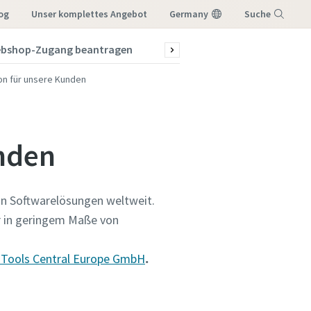
log
Unser komplettes Angebot
Germany
Suche
bshop-Zugang beantragen
News & Stories
Menü
on für unsere Kunden
unden
 von Softwarelösungen weltweit.
le
le
ur in geringem Maße von
 Tools Central Europe GmbH
.
e, wie
e, wie
ie uns mit,
ie uns mit,