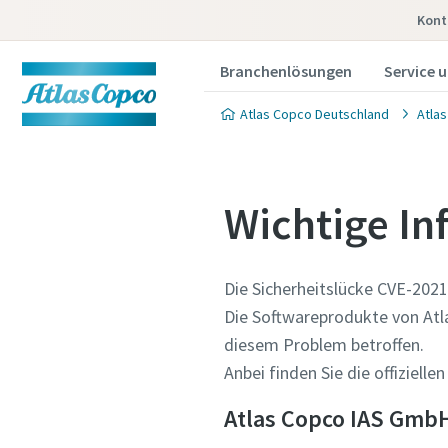
Kont
Branchenlösungen
Service 
Atlas Copco Deutschland
Atla
Wichtige In
Die Sicherheitslücke CVE-2021-
Wenden 
Wenden 
Die Softwareprodukte von Atl
Fügete
Fügete
diesem Problem betroffen.
Anbei finden Sie die offiziell
Gern berat
Gern berat
diese einen
diese einen
Atlas Copco IAS Gmb
wie wir Ih
wie wir Ih