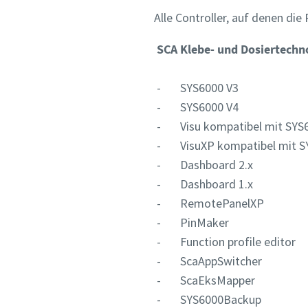
Alle Controller, auf denen die
Alle mit (*
Alle mit (*
SCA Klebe- und Dosiertechn
Persönli
Persönli
- SYS6000 V3
Vornam
Vornam
- SYS6000 V4
- Visu kompatibel mit SYS60
- VisuXP kompatibel mit SY
Nachna
Nachna
- Dashboard 2.x
- Dashboard 1.x
E-Mail
E-Mail
- RemotePanelXP
- PinMaker
- Function profile editor
Telefon
Telefon
- ScaAppSwitcher
- ScaEksMapper
Weitere 
Weitere 
- SYS6000Backup