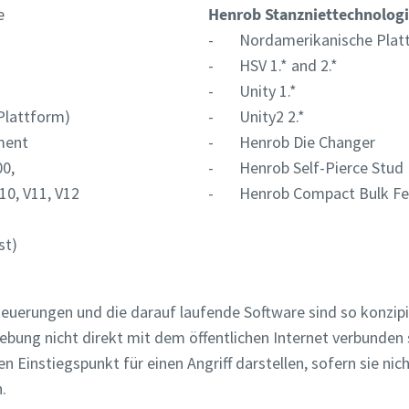
e
Henrob Stanzniettechnologi
- Nordamerikanische Platt
- HSV 1.* and 2.*
- Unity 1.*
lattform)
- Unity2 2.*
ment
- Henrob Die Changer
zahl
zahl
0,
- Henrob Self-Pierce Stud
0, V11, V12
- Henrob Compact Bulk Fe
n
n
st)
rungstyp
rungstyp
uerungen und die darauf laufende Software sind so konzipier
sen Sie uns wissen, woran Sie interessiert sind:
sen Sie uns wissen, woran Sie interessiert sind:
bung nicht direkt mit dem öffentlichen Internet verbunden s
en Einstiegspunkt für einen Angriff darstellen, sofern sie n
.