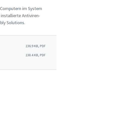
en Computern im System
installierte Antiviren-
bly Solutions.
 der
 der
236.9 KB, PDF
ie in
ie in
238.4 KB, PDF