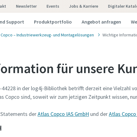
akt
Newsletter
Events
Jobs & Karriere
Digitaler Kata
und Support
Produktportfolio
Angebot anfragen
We
s Copco – Industriewerkzeug- und Montagelösungen
Wichtige Informati
formation für unsere K
44228 in der log4j-Bibliothek betrifft derzeit eine Vielzahl
Sie sich an unsere Experten für industriel
Sie sich an unsere Experten für industriel
as Copco sind, soweit wir zum jetzigen Zeitpunkt wissen, n
chnik
chnik
en Statements der
Atlas Copco IAS GmbH
und der
Atlas Copco
en wir Sie über unsere Lösungen zur Fügetechnik. Erfahren Si
en wir Sie über unsere Lösungen zur Fügetechnik. Erfahren Si
 Mehrwert für Ihre Montageprozesse schaffen. Bitte teilen S
 Mehrwert für Ihre Montageprozesse schaffen. Bitte teilen S
H
nen helfen können!
nen helfen können!