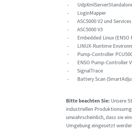
- UdpXmlServerStandalon
Firma
Firma
- LoginMapper
- ASC5000 V2 und Services
- ASC5000 V3
Land
Land
- Embedded Linux (ENSO P
- LINUX-Runtime Environ
Postleit
Postleit
- Pump-Controller PCU500
- ENSO Pump-Controller V1
Anforder
Anforder
- SignalTrace
- Battery Scan (SmartAdju
Anforde
Anforde
Bitte beachten Sie:
Unsere Ste
Bitte las
Bitte las
industriellen Produktionsumge
unwahrscheinlich, dass sie ein
Umgebung eingesetzt werden