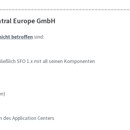
taktieren Sie mich!
taktieren Sie mich!
_________________________________________
entral Europe GmbH
Roboter-Verifizierung
Roboter-Verifizierung
Hier klicken
Hier klicken
Friendly
Friendly
Captcha ⇗
Captcha ⇗
nicht betroffen
sind:
hließlich SFO 1.x mit all seinen Komponenten
en)
 des Application Centers