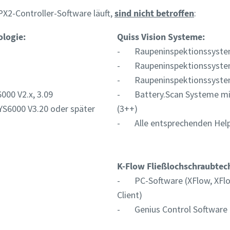
 PX2-Controller-Software läuft,
sind nicht betroffen
:
) gekennzeichnete Felder sind Pflichtfelder.
) gekennzeichnete Felder sind Pflichtfelder.
ologie:
Quiss Vision Systeme:
che Angaben
che Angaben
- Raupeninspektionssystem
- Raupeninspektionssysteme
e
e
- Raupeninspektionssystem
00 V2.x, 3.09
- Battery.Scan Systeme mit
S6000 V3.20 oder später
(3++)
me
me
- Alle entsprechenden He
K-Flow Fließlochschraubtec
- PC-Software (XFlow, XFlo
Client)
- Genius Control Software (
Informationen
Informationen