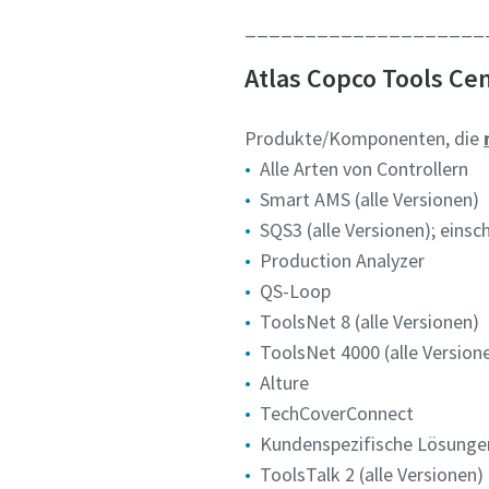
Ja, kon
Ja, kon
____________________
Atlas Copco Tools C
Anti-
Anti-
Produkte/Komponenten, die
Alle Arten von Controllern
Smart AMS (alle Versionen)
SQS3 (alle Versionen); einsc
Production Analyzer
QS-Loop
ToolsNet 8 (alle Versionen)
ToolsNet 4000 (alle Version
Alture
TechCoverConnect
Kundenspezifische Lösungen
ToolsTalk 2 (alle Versionen)