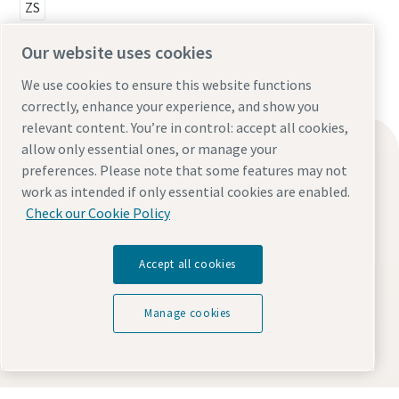
ZS
Our website uses cookies
We use cookies to ensure this website functions
correctly, enhance your experience, and show you
relevant content. You’re in control: accept all cookies,
Find what you need
allow only essential ones, or manage your
preferences. Please note that some features may not
Oil-free compressors
work as intended if only essential cookies are enabled.
Oil-injected compressors
Check our Cookie Policy
Compressor Parts & Service
Compressed air wiki
Accept all cookies
Air compressor blog
Manage cookies
Compressed Air solutions
Safety data sheets
Contact us