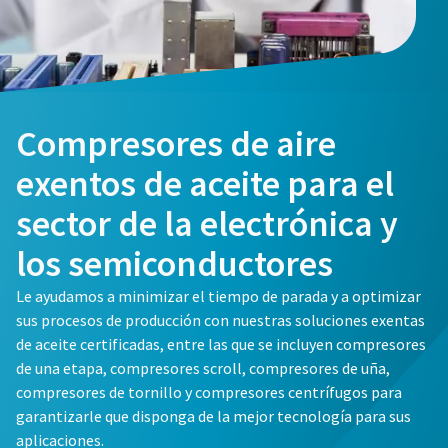
Compresores de aire
Todo lo que necesita saber sobre su proceso de
exentos de aceite para el
transporte neumático
Todo lo que necesita saber sobre su proceso de
Todo lo que necesita saber sobre su proceso de
sector de la electrónica y
Descubra cómo puede crear un proceso de transporte
transporte neumático
transporte neumático
neumático más eficiente.
los semiconductores
Descubra cómo puede crear un proceso de transporte
Descubra cómo puede crear un proceso de transporte
Le ayudamos a minimizar el tiempo de parada y a optimizar
neumático más eficiente.
neumático más eficiente.
Obtenga más información
sus procesos de producción con nuestras soluciones exentas
de aceite certificadas, entre las que se incluyen compresores
Obtenga más información
Obtenga más información
de una etapa, compresores scroll, compresores de uña,
compresores de tornillo y compresores centrífugos para
garantizarle que disponga de la mejor tecnología para sus
aplicaciones.