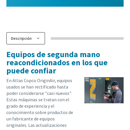
ecológica: todo lo que necesita saber
ecológica: todo lo que necesita saber
Reducción de la huella de carbono para una producción
Obtenga más información
Obtenga más información
ecológica: todo lo que necesita saber
Obtenga más información
Obtenga más información
Obtenga más información
Equipos de segunda mano
reacondicionados en los que
puede confiar
En Atlas Copco OriginAir, equipos
usados se han rectificado hasta
poder considerarse "casi nuevos".
Estas máquinas se tratan con el
grado de experiencia y el
conocimiento sobre productos de
un fabricante de equipos
originales. Las actualizaciones