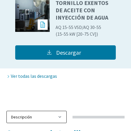
TORNILLO EXENTOS
DE ACEITE CON
INYECCIÓN DE AGUA
AQ 15-55 VSD/AQ 30-55
(15-55 kW [20-75 CV])
Descargar
Ver todas las descargas
Todo lo que necesita saber sobre su proceso de
transporte neumático
Descubra cómo puede crear un proceso de transporte
neumático más eficiente.
Obtenga más información