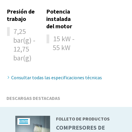
10 pasos hacia una producción más ecológica y
Presión de
Potencia
eficiente
trabajo
instalada
del motor
Reducción de la huella de carbono para una producción
7,25
ecológica: todo lo que necesita saber
15 kW -
bar(g) -
55 kW
12,75
Obtenga más información
bar(g)
Consultar todas las especificaciones técnicas
DESCARGAS DESTACADAS
FOLLETO DE PRODUCTOS
COMPRESORES DE