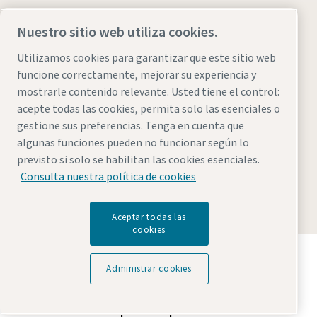
Nuestro sitio web utiliza cookies.
Utilizamos cookies para garantizar que este sitio web
funcione correctamente, mejorar su experiencia y
mostrarle contenido relevante. Usted tiene el control:
acepte todas las cookies, permita solo las esenciales o
gestione sus preferencias. Tenga en cuenta que
algunas funciones pueden no funcionar según lo
Avisos legales y de privacidad
Administrar cookies
previsto si solo se habilitan las cookies esenciales.
Accesibilidad
Mapa del sitio
Consulta nuestra política de cookies
© 2026 Atlas Copco AB
Aceptar todas las
cookies
Descubre cómo Atlas Copco Group impulsa la
tecnología que transforma el futuro.
Administrar cookies
Visita la web de Atlas Copco Group
Parte de Atlas Copco Group