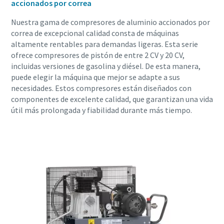
accionados por correa
Nuestra gama de compresores de aluminio accionados por
correa de excepcional calidad consta de máquinas
altamente rentables para demandas ligeras. Esta serie
ofrece compresores de pistón de entre 2 CV y 20 CV,
incluidas versiones de gasolina y diésel. De esta manera,
puede elegir la máquina que mejor se adapte a sus
necesidades. Estos compresores están diseñados con
componentes de excelente calidad, que garantizan una vida
útil más prolongada y fiabilidad durante más tiempo.
Soluciones de Optimización de Atlas Copco
Una gran parte de su consumo de energía corresponde al
sistema de aire comprimido. El aumento de la eficiencia
energética puede reducir enormemente sus costes,
además de ayudarle a reducir sus emisiones de CO2. A
través de esta guía, los expertos de Atlas Copco le ayudan
a sacar todo el potencial de ahorro a su red de aire
comprimido