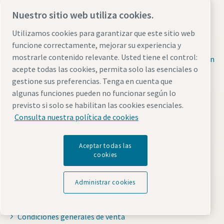
Refrigeración industrial
Nuestro sitio web utiliza cookies.
Repuestos y servicio
Utilizamos cookies para garantizar que este sitio web
Hojas de datos de seguridad
funcione correctamente, mejorar su experiencia y
mostrarle contenido relevante. Usted tiene el control:
Consulte la información de seguridad sobre el trabajo con
acepte todas las cookies, permita solo las esenciales o
productos químicos
gestione sus preferencias. Tenga en cuenta que
algunas funciones pueden no funcionar según lo
Contacte con nosotros
previsto si solo se habilitan las cookies esenciales.
Consulta nuestra política de cookies
Atlas Copco Compresores
Avda. José Gárate, 3 - P.I. Coslada
Aceptar todas las
28823 Coslada (Madrid)
cookies
Horario: L-V: 7:30-18:00 hs
Formulario de contacto
Administrar cookies
Condiciones de Venta
Condiciones generales de venta