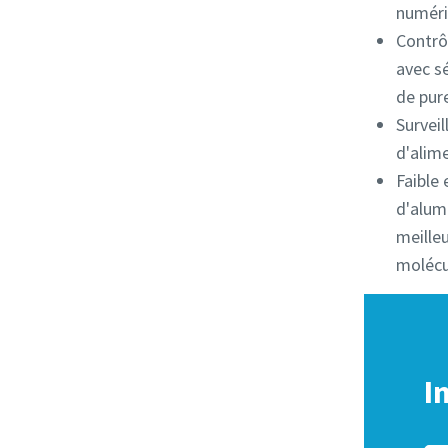
numéri
Contrô
avec sé
de pure
Surveil
d'alime
Faible
d'alum
meilleu
molécul
I