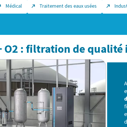
Médical
Traitement des eaux usées
Indust
O2 : filtration de qualité
A
e
f
e
d