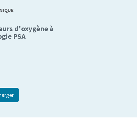
HNIQUE
eurs d'oxygène à
ogie PSA
harger