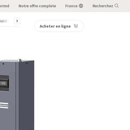
primé
notre offre complete
France
Recherchez
uides
Contactez-nous
Acheter en ligne
Menu