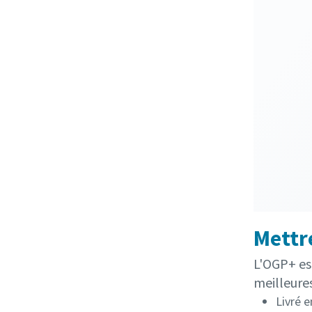
Mettre
L'OGP+ est
meilleure
Livré 