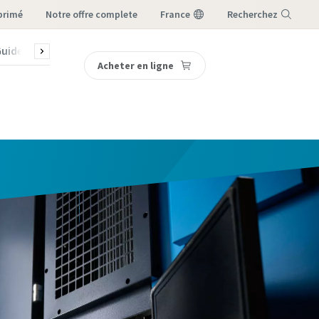
primé
notre offre complete
France
Recherchez
uides
Contactez-nous
Acheter en ligne
Menu