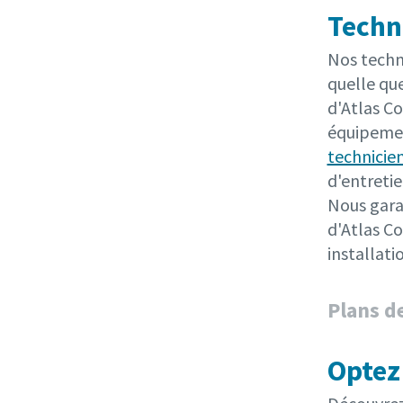
Techni
Nos techni
quelle qu
d'Atlas C
équipemen
technicien
d'entretie
Nous gara
d'Atlas Co
installati
Plans d
Optez