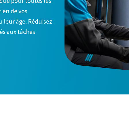
ique pour toutes les
tien de vos
u leur âge. Réduisez
rés aux tâches