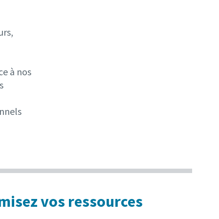
urs,
ce à nos
s
onnels
imisez vos ressources