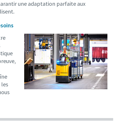
garantir une adaptation parfaite aux
lisent.
esoins
tre
s
stique
preuve,
îne
 les
nous