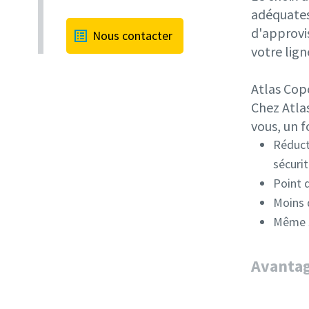
adéquates
d'approvi
Nous contacter
votre lign
Atlas Copc
Chez Atla
vous, un f
Réduct
sécurit
Point d
Moins d
Même s
Avanta