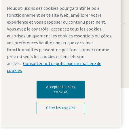
Nous utilisons des cookies pour garantir le bon
fonctionnement de ce site Web, améliorer votre
expérience et vous proposer du contenu pertinent.
Vous avez le contrôle : acceptez tous les cookies,
autorisez uniquement les cookies essentiels ou gérez
vos préférences Veuillez noter que certaines
fonctionnalités peuvent ne pas fonctionner comme
Mentions légales et politique de confidentialité
prévu si seuls les cookies essentiels sont
Gérer les cookies
Accessibilité
Plan du site
activés.
Consulter notre politique en matière de
cookies
© 2026 Atlas Copco AB
Accepter tous les
cookies
Découvrez comment le groupe Atlas Copco met en
œuvre une technologie qui transforme l'avenir.
Visitez le site Web Atlas Copco Group
Gérer les cookies
Membre Atlas Copco Group