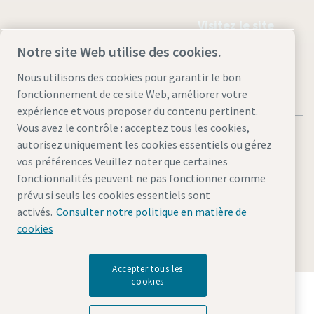
Visitez le site
Notre site Web utilise des cookies.
Nous utilisons des cookies pour garantir le bon
fonctionnement de ce site Web, améliorer votre
expérience et vous proposer du contenu pertinent.
Vous avez le contrôle : acceptez tous les cookies,
autorisez uniquement les cookies essentiels ou gérez
vos préférences Veuillez noter que certaines
fonctionnalités peuvent ne pas fonctionner comme
Mentions légales et politique de confidentialité
prévu si seuls les cookies essentiels sont
Gérer les cookies
Accessibilité
Plan du site
activés.
Consulter notre politique en matière de
cookies
© 2026 Atlas Copco AB
Accepter tous les
cookies
Découvrez comment le groupe Atlas Copco met en
œuvre une technologie qui transforme l'avenir.