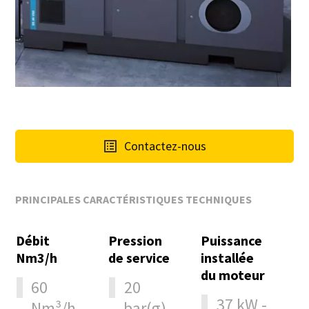
Contactez-nous
PRINCIPALES CARACTÉRISTIQUES TECHNIQUES
Débit
Pression
Puissance
Nm3/h
de service
installée
du moteur
60
20
37 kW -
Nm³/h
bar(g) -