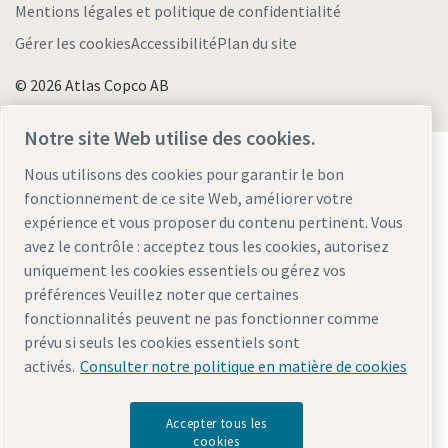
Mentions légales et politique de confidentialité
Gérer les cookies
Accessibilité
Plan du site
© 2026 Atlas Copco AB
Notre site Web utilise des cookies.
Découvrez comment le groupe Atlas Copco met en
Nous utilisons des cookies pour garantir le bon
œuvre une technologie qui transforme l'avenir.
fonctionnement de ce site Web, améliorer votre
Visitez le site Web Atlas Copco Group
expérience et vous proposer du contenu pertinent. Vous
Membre Atlas Copco Group
avez le contrôle : acceptez tous les cookies, autorisez
uniquement les cookies essentiels ou gérez vos
préférences Veuillez noter que certaines
fonctionnalités peuvent ne pas fonctionner comme
prévu si seuls les cookies essentiels sont
activés.
Consulter notre politique en matière de cookies
Accepter tous les
cookies