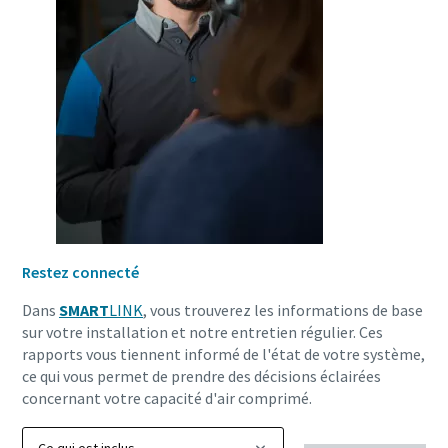
Restez connecté
Tout ce que vous devez savoir sur votre
Dans
SMART
LINK
, vous trouverez les informations de base
sur votre installation et notre entretien régulier. Ces
processus de transport pneumatique
rapports vous tiennent informé de l'état de votre système,
ce qui vous permet de prendre des décisions éclairées
Découvrez comment créer un processus de transport
concernant votre capacité d'air comprimé.
pneumatique plus efficace.