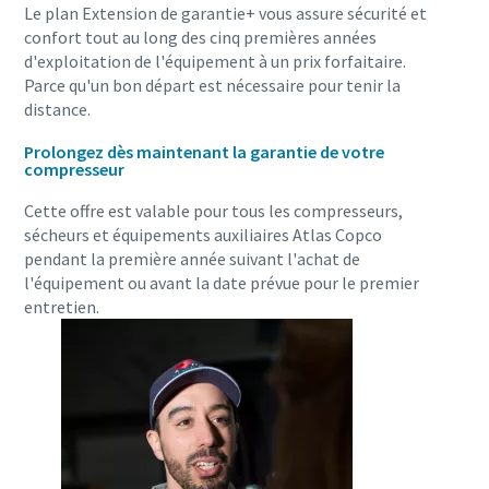
Le plan Extension de garantie+ vous assure sécurité et
confort tout au long des cinq premières années
d'exploitation de l'équipement à un prix forfaitaire.
10 étapes pour une production éco-responsable
Parce qu'un bon départ est nécessaire pour tenir la
distance.
et plus efficace
Prolongez dès maintenant la garantie de votre
Réduction des émissions de carbone pour une production
compresseur
éco-responsable - Tout ce que vous devez savoir
Cette offre est valable pour tous les compresseurs,
sécheurs et équipements auxiliaires Atlas Copco
En savoir plus
pendant la première année suivant l'achat de
l'équipement ou avant la date prévue pour le premier
entretien.