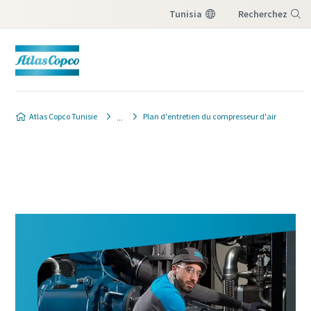
Tunisia
Recherchez
Menu
Atlas Copco Tunisie
Plan d'entretien du compresseur d'air