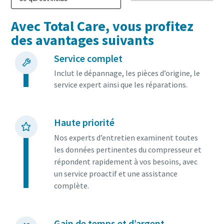
Avec Total Care, vous profitez
des avantages suivants
Service complet
Inclut le dépannage, les pièces d’origine, le
service expert ainsi que les réparations.
Haute priorité
Nos experts d’entretien examinent toutes
les données pertinentes du compresseur et
Tout ce que vous devez savoir sur votre
répondent rapidement à vos besoins, avec
processus de transport pneumatique
un service proactif et une assistance
complète.
Découvrez comment créer un processus de transport
pneumatique plus efficace.
Gain de temps et d’argent