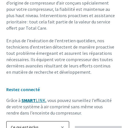
d’origine de compresseur d’air conçues spécialement
pour votre compresseur, la fiabilité est maintenue au
plus haut niveau. Interventions proactives et assistance
prioritaire : tout cela fait partie de la valeur du service
10 étapes pour une production éco-responsable
offert par Total Care.
et plus efficace
En plus de l’exécution de l’entretien quotidien, nos
Réduction des émissions de carbone pour une production
techniciens d’entretien détectent de manière proactive
éco-responsable - Tout ce que vous devez savoir
tout problème émergeant et assurent les réparations
nécessaires. Ils équipent votre compresseur des toutes
En savoir plus
dernières avancées résultant de leurs efforts continus
en matière de recherche et développement.
Restez connecté
Grâce à
SMART
LINK
, vous pouvez surveillez l’efficacité
de votre système à air comprimé sans même vous
rendre dans l’enceinte du compresseur.