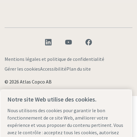
Mentions légales et politique de confidentialité
Gérer les cookies
Accessibilité
Plan du site
© 2026 Atlas Copco AB
Notre site Web utilise des cookies.
Découvrez comment le groupe Atlas Copco met en
œuvre une technologie qui transforme l'avenir.
Nous utilisons des cookies pour garantir le bon
Visitez le site Web Atlas Copco Group
fonctionnement de ce site Web, améliorer votre
expérience et vous proposer du contenu pertinent. Vous
Membre Atlas Copco Group
avez le contrôle : acceptez tous les cookies, autorisez