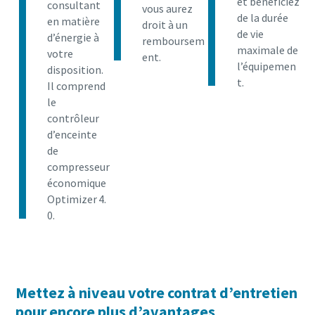
et bénéficiez
consultant
vous aurez
de la durée
en matière
droit à un
de vie
d’énergie à
remboursem
maximale de
votre
ent.
l’équipemen
disposition.
t.
Il comprend
le
contrôleur
d’enceinte
de
compresseur
économique
Optimizer 4.
0.
Mettez à niveau votre contrat d’entretien
pour encore plus d’avantages