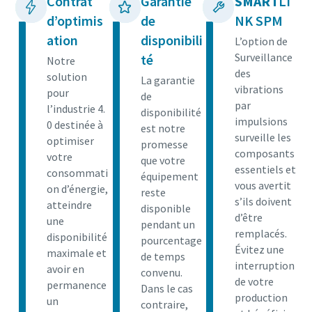
Contrat
Garantie
SMART
LI
d’optimis
de
NK SPM
ation
disponibili
L’option de
Surveillance
té
Notre
des
solution
La garantie
vibrations
pour
de
par
l’industrie 4.
disponibilité
impulsions
0 destinée à
est notre
surveille les
optimiser
promesse
composants
votre
que votre
essentiels et
consommati
équipement
vous avertit
on d’énergie,
reste
s’ils doivent
atteindre
disponible
d’être
une
pendant un
remplacés.
disponibilité
pourcentage
Évitez une
maximale et
de temps
interruption
avoir en
convenu.
de votre
permanence
Dans le cas
production
un
contraire,