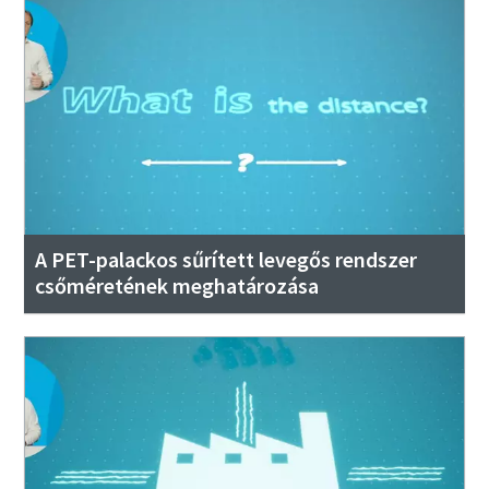
A PET-palackos sűrített levegős rendszer
csőméretének meghatározása