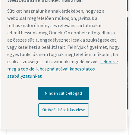
dugattyús kompresszorok
Sütiket használunk annak érdekében, hogy ez a
weboldal megfelelően működjön, javítsuk a
felhasználói élményt és releváns tartalmakat
jeleníthessünk meg Önnek. Ön dönhet: elfogadhatja
az összes sütit, engedélyezheti csak a szükségeseket,
vagy kezelheti a beállításait. Felhívjuk figyelmét, hogy
egyes funkciók nem fognak megfelelően működni, ha
csak a szükséges sütik vannak engedélyezve.
Tekintse
meg a cookie-k használatával kapcsolatos
szabályzatunkat
DX és DN (VSD) olajmentes dugattyús
Minden sütit elfogad
levegő- és nitrogénnyomás-fokozók
Sütibeállítások kezelése