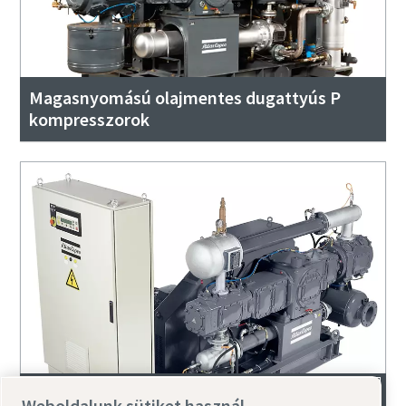
Magasnyomású olajmentes dugattyús P
kompresszorok
HX és HN-15 olajmentes, nagynyomású
Weboldalunk sütiket használ.