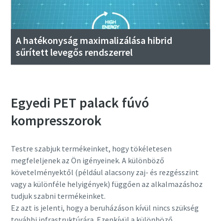
A hatékonyság maximalizálása hibrid
sűrített levegős rendszerrel
Egyedi PET palack fúvó
kompresszorok
Testre szabjuk termékeinket, hogy tökéletesen
megfeleljenek az Ön igényeinek. A különböző
követelményektől (például alacsony zaj- és rezgésszint
vagy a különféle helyigények) függően az alkalmazáshoz
tudjuk szabni termékeinket.
Ez azt is jelenti, hogy a beruházáson kívül nincs szükség
további infrastruktúrára. Ezenkívül a különböző