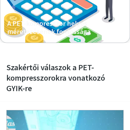
A PET-kompresszor helyes
méretezésének fontossága
Szakértői válaszok a PET-
kompresszorokra vonatkozó
GYIK-re