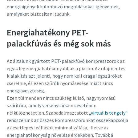
energiaigények különböző megoldásokat igényelnek,
amelyeket biztosítani tudunk.
Energiahatékony PET-
palackfúvás és még sok más
Az általunk gyártott PET-palackfúvó kompresszorok az
egyik legenergiahatékonyabbak a piacon. Az olajmentes
kialakítás azt jelenti, hogy nem kell drága légszűrőket
cserélnie, és ezen szűrők nyomásesése miatt sincs
energiaveszteség.
Ezen túlmenően nincs szükség külső, nagynyomású
szárítóra, amely versenytársaink esetében
nélkülözhetetlen. Szabadalmaztatott
„virtuális tengely”
rendszerünk az összes kompresszorunkat összekapcsolja
az esetleges leállások minimalizálása, illetve az
energiahatékonyság növelése érdekében. Továbbá