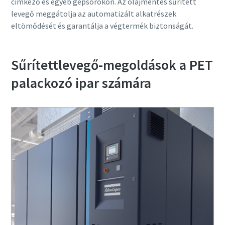
címkéző és egyéb gépsorokon. Az olajmentes sűrített
levegő meggátolja az automatizált alkatrészek
eltömődését és garantálja a végtermék biztonságát.
Sűrítettlevegő-megoldások a PET
palackozó ipar számára