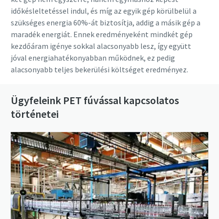
időkésleltetéssel indul, és míg az egyik gép körülbelül a
szükséges energia 60%-át biztosítja, addig a másik gép a
maradék energiát. Ennek eredményeként mindkét gép
kezdőáram igénye sokkal alacsonyabb lesz, így együtt
jóval energiahatékonyabban működnek, ez pedig
alacsonyabb teljes bekerülési költséget eredményez.
Ügyfeleink PET fúvással kapcsolatos
történetei