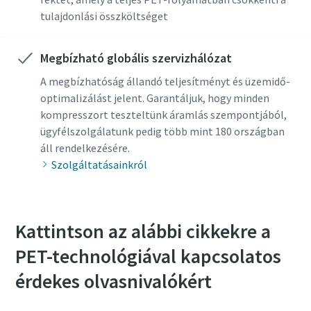
Lépjen kapcsolatba a PET-
Lépjen kapcsolatba a PET-
tulajdonlási összköltséget
megoldások szakértőjével
megoldások szakértőjével
Megbízható globális szervizhálózat
Robotellenes ellenőrzés
Robotellenes ellenőrzés
Kattintson az ellenőrzés megkezdéséhez
Kattintson az ellenőrzés megkezdéséhez
A megbízhatóság állandó teljesítményt és üzemidő-
Friendly
Friendly
Captcha ⇗
Captcha ⇗
optimalizálást jelent. Garantáljuk, hogy minden
kompresszort teszteltünk áramlás szempontjából,
ügyfélszolgálatunk pedig több mint 180 országban
áll rendelkezésére.
Szolgáltatásainkról
A kérelem benyújtása után az
A kérelem benyújtása után az
Atlas Copco fel tudja venni Önnel a
Atlas Copco fel tudja venni Önnel a
Kattintson az alábbi cikkekre a
kapcsolatot a rendelkezésre álló
kapcsolatot a rendelkezésre álló
PET-technológiával kapcsolatos
információ alapján. További
információ alapján. További
tudnivalókat az adatvédelmi
tudnivalókat az adatvédelmi
érdekes olvasnivalókért
szabályzatunkban talál.
szabályzatunkban talál.