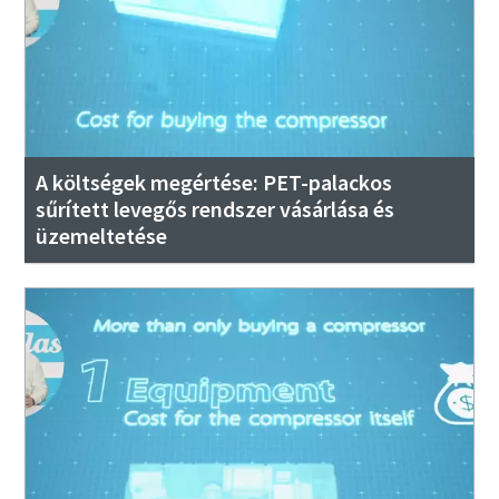
A költségek megértése: PET-palackos
sűrített levegős rendszer vásárlása és
üzemeltetése