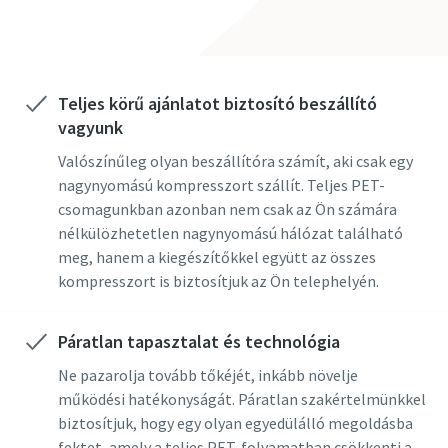
Teljes körű ajánlatot biztosító beszállító
vagyunk
Valószínűleg olyan beszállítóra számít, aki csak egy
nagynyomású kompresszort szállít. Teljes PET-
A kérelem benyújtása után az
A kérelem benyújtása után az
csomagunkban azonban nem csak az Ön számára
Atlas Copco fel tudja venni Önnel a
Atlas Copco fel tudja venni Önnel a
nélkülözhetetlen nagynyomású hálózat található
kapcsolatot a rendelkezésre álló
kapcsolatot a rendelkezésre álló
meg, hanem a kiegészítőkkel együtt az összes
információ alapján. További
információ alapján. További
kompresszort is biztosítjuk az Ön telephelyén.
tudnivalókat az adatvédelmi
tudnivalókat az adatvédelmi
szabályzatunkban talál.
szabályzatunkban talál.
Páratlan tapasztalat és technológia
Elolvastam és elfogadom az
Elolvastam és elfogadom az
Ne pazarolja tovább tőkéjét, inkább növelje
adatvédelmi szabályzatot
adatvédelmi szabályzatot
működési hatékonyságát. Páratlan szakértelmünkkel
biztosítjuk, hogy egy olyan egyedülálló megoldásba
fektet, amely a teljes PET-folyamatban csökkenti a