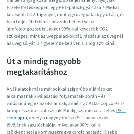
Érzékeltetésképpen, egy PET-palack gyártása 70%-kal
kevesebb CO2-t igényel, mint egy üvegpalack gyártása, és
ha a teljes életciklust nézzük (beleértve az
újrafeldolgozást is), akkor 90%-kal kevesebb CO2
szükséges, mint az üvegpalackoknál, ráadásul az üvegnél
az üveg súlyát is figyelembe kell venni a logisztikánál.
Út a mindig nagyobb
megtakarításhoz
A vállalatok mára már sokkal szigorúbb eljárásokat
alkalmaznak kiválasztási folyamataik során – és
valószínűleg ez az oka annak, amiért az Atlas Copco PET-
kompresszorait választják. Mindig számíthat a teljes
PET-
csomagra
, amely a nagynyomású PET-palackozás
jövőjének zászlóshajója, mivel akár 30%-kal is
csökkentheti a környezetre gyakorolt hatását. Kisebb