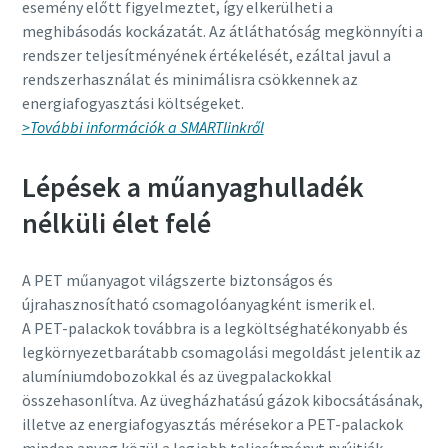
esemény előtt figyelmeztet, így elkerülheti a
meghibásodás kockázatát. Az átláthatóság megkönnyíti a
rendszer teljesítményének értékelését, ezáltal javul a
rendszerhasználat és minimálisra csökkennek az
energiafogyasztási költségeket.
>További információk a SMARTlinkről
Lépések a műanyaghulladék
nélküli élet felé
A PET műanyagot világszerte biztonságos és
újrahasznosítható csomagolóanyagként ismerik el.
A PET-palackok továbbra is a legköltséghatékonyabb és
legkörnyezetbarátabb csomagolási megoldást jelentik az
alumíniumdobozokkal és az üvegpalackokkal
összehasonlítva. Az üvegházhatású gázok kibocsátásának,
illetve az energiafogyasztás mérésekor a PET-palackok
minden anyag közül a legjobb teljesítményt nyújtják.