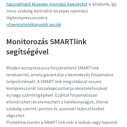
használható közepes nyomású kivezetést
is kínálunk, így
nincs szükség különálló közepes nyomású
légkompresszorokra.
>Energiahatékonyabb opciók
Monitorozás SMARTlink
segítségével
Minden kompresszora felszerelhető SMARTlink
rendszerrel, amely garantálja a berendezés folyamatos
teljesítményét. A SMARTlink megoldással összes
kompresszorát összekapcsolhatja okostelefonjával
és/vagy számítógépével. Ezáltal folyamatosan
ellenőrizheti és elemezheti a hatékonyságot, illetve
szükség szerinti pontos és azonnali fejlesztéseket
végezhet.
Probléma esetén a SMARTlink már a leállás vagy hasonló