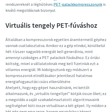
rendszereknél a léghűtéses
PET-palackkompresszorunk
is
kiváló megoldásnak bizonyul.
Virtuális tengely PET-fúváshoz
Általában a kompresszorok egyetlen áramtermelő géphez
vannak csatlakoztatva. Amikor ez a gép elindul, körülbelül
hét-tízszer nagyobb energiát kell generálnia, mint
amennyi szükséges a PET palackok fúvásához. Ez óriási
költség, mivel a vállalatoknak meg kell fizetniük ezt a
villamos energiát. Mi kidolgoztunk egy módszert a
kompresszorok elindításakor jelentkező hatalmas
energiafogyasztási csúcs elkerülésére.
Ahelyett, hogy egy gépet használnánk, mi kettőt
alkalmazunk, és „virtuális tengellyel” kötjük össze őket; ez
a megoldás a saját szabadalmaztatott algoritmusaink
segítségével köti össze virtuálisan a két gépet. Ily módon a
két gép nem egyszerre, hanem egymáshoz képest