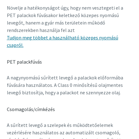
Növelje a hatékonyságot úgy, hogy nem vesztegeti el a
PET palackok fúvásakor keletkező közepes nyomású
levegőt, hanem a gyár más területein működő
rendszerekben használja fel azt
Tudjon meg többet a használható közepes nyomású
csapról.
PET palackfúvás
A nagynyomású sűrített levegő a palackok előformába
fúvására használatos. A Class 0 minősítésű olajmentes
levegő biztosítja, hogy a palackot ne szennyezze olaj.
Csomagolás/címkézés
A sűrített levegő a szelepek és működtetőelemek
vezérlésére használatos az automatizált csomagoló,