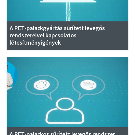
A PET-palackgyártás sűrített levegős
rendszereivel kapcsolatos
létesítményigények
A PET-palackos sűrített levegős rendszer