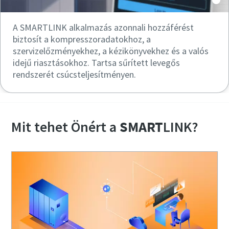
A SMARTLINK alkalmazás azonnali hozzáférést
biztosít a kompresszoradatokhoz, a
szervizelőzményekhez, a kézikönyvekhez és a valós
idejű riasztásokhoz. Tartsa sűrített levegős
rendszerét csúcsteljesítményen.
Mit tehet Önért a
SMART
LINK?