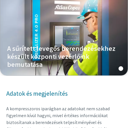
A sűrített levegős berendezésekhez
készült központi vezérlőink
bemutatása
Adatok és megjelenítés
A kompresszoros iparágban az adatokat nem szabad
figyelmen kívül hagyni, mivel értékes információkat
biztosítanak a berendezések teljesítményével és