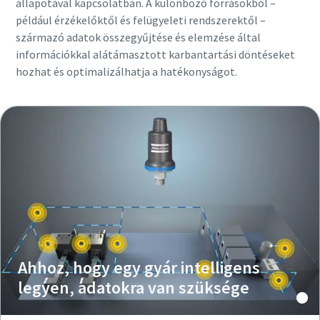
állapotával kapcsolatban. A különböző forrásokból –
például érzékelőktől és felügyeleti rendszerektől –
származó adatok összegyűjtése és elemzése által
információkkal alátámasztott karbantartási döntéseket
hozhat és optimalizálhatja a hatékonyságot.
Ahhoz, hogy egy gyár intelligens
legyen, adatokra van szüksége