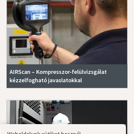
AIRScan – Kompresszor-felülvizsgálat
kézzelfogható javaslatokkal
Weboldalunk sütiket használ.