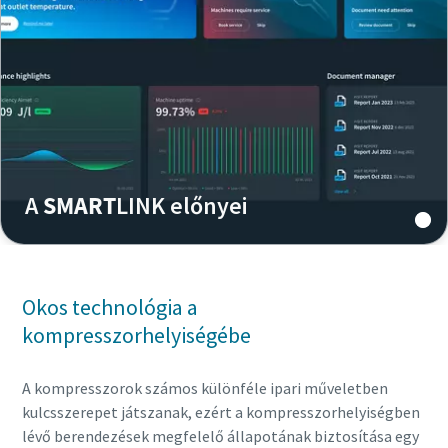
A
SMART
LINK előnyei
Okos technológia a
kompresszorhelyiségébe
A kompresszorok számos különféle ipari műveletben
kulcsszerepet játszanak, ezért a kompresszorhelyiségben
lévő berendezések megfelelő állapotának biztosítása egy