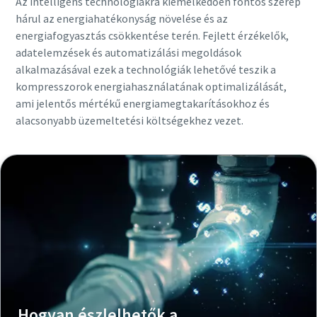
Az intelligens technológiákra kiemelkedően fontos szerep
hárul az energiahatékonyság növelése és az
energiafogyasztás csökkentése terén. Fejlett érzékelők,
adatelemzések és automatizálási megoldások
alkalmazásával ezek a technológiák lehetővé teszik a
kompresszorok energiahasználatának optimalizálását,
ami jelentős mértékű energiamegtakarításokhoz és
alacsonyabb üzemeltetési költségekhez vezet.
Hogyan észlelhetők a