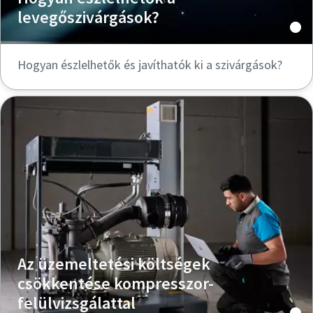
levegőszivárgások?
Hogyan észlelhetők és javíthatók ki a szivárgások?
Az üzemeltetési költségek
csökkentése kompresszor-
felülvizsgálattal