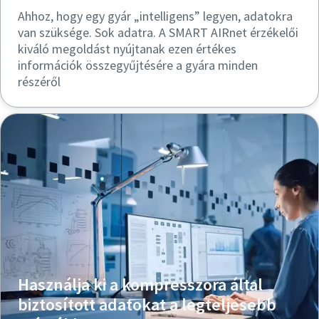
Ahhoz, hogy egy gyár „intelligens” legyen, adatokra
van szüksége. Sok adatra. A SMART AIRnet érzékelői
kiváló megoldást nyújtanak ezen értékes
információk összegyűjtésére a gyára minden
részéről
Használja ki a kompresszora által
biztosított adatokat a legteljesebb