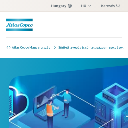
Hungary
HU
Keresés
EN
Menü
Atlas Copco Magyarország
Sűrített levegős és sűrített gázos megoldások