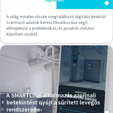
A világ minden részén megtalálható digitális ikrektől
származó adatok kereszthivatkozása segít
előrejelezni a problémákat, és proaktív módon
kijavítani azokat.
A SMARTLINK alkalmazás azonnali
betekintést nyújt a sűrített levegős
rendszerébe