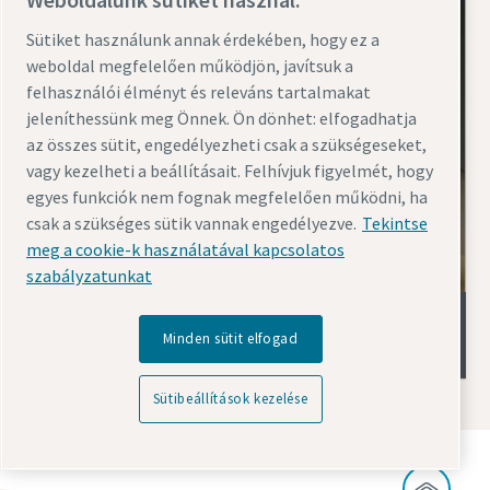
Sütiket használunk annak érdekében, hogy ez a
weboldal megfelelően működjön, javítsuk a
felhasználói élményt és releváns tartalmakat
jeleníthessünk meg Önnek. Ön dönhet: elfogadhatja
az összes sütit, engedélyezheti csak a szükségeseket,
vagy kezelheti a beállításait. Felhívjuk figyelmét, hogy
egyes funkciók nem fognak megfelelően működni, ha
csak a szükséges sütik vannak engedélyezve.
Tekintse
meg a cookie-k használatával kapcsolatos
szabályzatunkat
Energia-visszanyerés GA
Minden sütit elfogad
olajbefecskendezéses kompresszorokhoz
Sütibeállítások kezelése