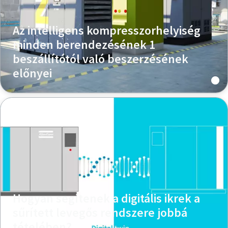
Az intelligens kompresszorhelyiség
minden berendezésének 1
beszállítótól való beszerzésének
előnyei
Hogyan segítenek a digitális ikrek a
sűrített levegős rendszere jobbá
tételében?