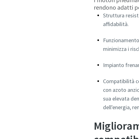
rendono adatti pe
Struttura resis
affidabilità.
Funzionamento s
minimizza i risc
Impianto frenan
Compatibilità c
con azoto anzic
sua elevata den
dell'energia, re
Miglioram