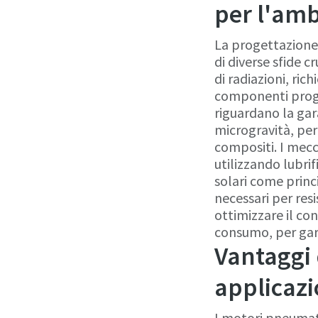
per l'amb
La progettazione
di diverse sfide c
di radiazioni, ric
componenti proget
riguardano la gara
microgravità, per 
compositi. I mecc
utilizzando lubrif
solari come princ
necessari per res
ottimizzare il co
consumo, per gara
Vantaggi 
applicazi
I motori pneumati