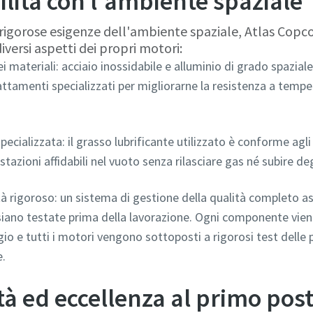
lità con l'ambiente spaziale
 rigorose esigenze dell'ambiente spaziale, Atlas Cop
iversi aspetti dei propri motori:
 materiali: acciaio inossidabile e alluminio di grado spazia
attamenti specializzati per migliorarne la resistenza a temp
pecializzata: il grasso lubrificante utilizzato è conforme agli
tazioni affidabili nel vuoto senza rilasciare gas né subire d
tà rigoroso: un sistema di gestione della qualità completo as
iano testate prima della lavorazione. Ogni componente vien
io e tutti i motori vengono sottoposti a rigorosi test delle 
e.
ità ed eccellenza al primo pos