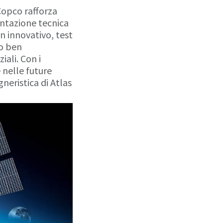
Copco rafforza
ntazione tecnica
n innovativo, test
no ben
iali. Con i
 nelle future
neristica di Atlas