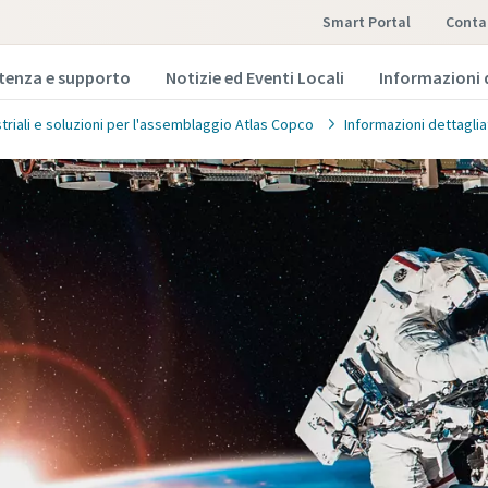
Smart Portal
conta
stenza e supporto
Notizie ed Eventi Locali
Informazioni 
striali e soluzioni per l'assemblaggio Atlas Copco
Informazioni dettaglia