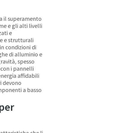
ta il superamento
 e gli alti livelli
ati e
 e strutturali
in condizioni di
ghe di alluminio e
ravità, spesso
 con i pannelli
nergia affidabili
ri devono
omponenti a basso
 per
tteristiche che li