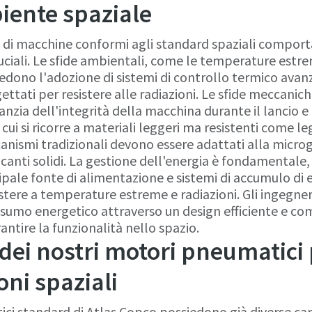
iente spaziale
 di macchine conformi agli standard spaziali compor
ruciali. Le sfide ambientali, come le temperature estreme
hiedono l'adozione di sistemi di controllo termico avanz
tati per resistere alle radiazioni. Le sfide meccaniche
nzia dell'integrità della macchina durante il lancio e 
cui si ricorre a materiali leggeri ma resistenti come le
anismi tradizionali devono essere adattati alla microg
icanti solidi. La gestione dell'energia è fondamentale,
ipale fonte di alimentazione e sistemi di accumulo di e
istere a temperature estreme e radiazioni. Gli ingegne
nsumo energetico attraverso un design efficiente e c
ntire la funzionalità nello spazio.
dei nostri motori pneumatici
oni spaziali
ci standard di Atlas Copco possiedono già diverse cara