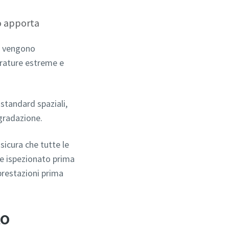
co apporta
le vengono
erature estreme e
 standard spaziali,
egradazione.
sicura che tutte le
e ispezionato prima
prestazioni prima
to