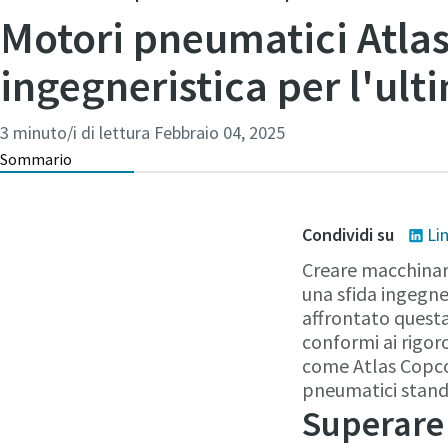
Motori pneumatici Atlas
ingegneristica per l'ult
3 minuto/i di lettura
Febbraio 04, 2025
Sommario
Condividi su
Li
Creare macchinari
una sfida ingegner
affrontato questa
conformi ai rigoro
come Atlas Copco 
pneumatici standa
Superare 