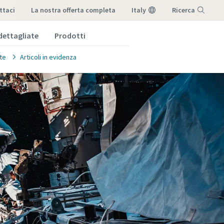
ttaci
la nostra offerta completa
Italy
Ricerca
dettagliate
Prodotti
Menu
te
Articoli in evidenza