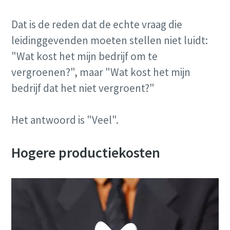
Dat is de reden dat de echte vraag die
10 stappen voor een groene en efficiëntere
leidinggevenden moeten stellen niet luidt:
productie
"Wat kost het mijn bedrijf om te
CO2-reductie voor groene productie - alles wat u moet
vergroenen?", maar "Wat kost het mijn
weten
bedrijf dat het niet vergroent?"
Ontdek het zelf
Het antwoord is "Veel".
Hogere productiekosten