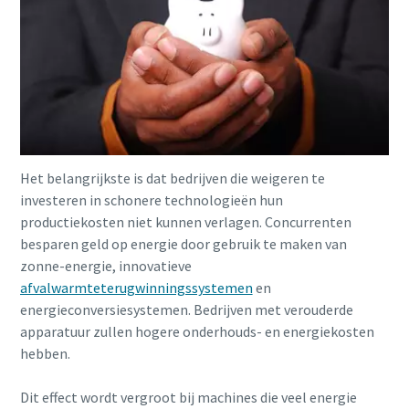
Het belangrijkste is dat bedrijven die weigeren te
investeren in schonere technologieën hun
productiekosten niet kunnen verlagen. Concurrenten
Alles wat u moet weten over uw pneumatische
besparen geld op energie door gebruik te maken van
transportproces
zonne-energie, innovatieve
afvalwarmteterugwinningssystemen
en
Ontdek hoe u een efficiënter pneumatisch
energieconversiesystemen. Bedrijven met verouderde
transportproces kunt creëren.
apparatuur zullen hogere onderhouds- en energiekosten
hebben.
Ontdek het zelf
Dit effect wordt vergroot bij machines die veel energie