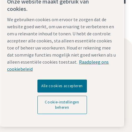
Onze website maakt gebruik van
cookies.
We gebruiken cookies om ervoor te zorgen dat de
website goed werkt, om uw ervaring te verbeteren en
om u relevante inhoud te tonen. U hebt de controle:
accepteer alle cookies, sta alleen essentiële cookies
Oliegesmeerde luchtcompressoren
toe of beheer uw voorkeuren. Houd er rekening mee
dat sommige functies mogelijk niet goed werken als u
Schroefcompressoren serie G
alleen essentiële cookies toestaat.
Raadpleeg ons
Schroefcompressoren serie GA
cookiebeleid
Schroefcompressoren serie GA VSDS
Alle cookies accepteren
Olievrije luchtcompressoren
Compacte zuigercompressor serie LFx
Cookie-instellingen
beheren
Lage druk schroefcompressoren ZE/ZA (VSD)
Tand rotor/schroefcompressoren serie ZR/ZT