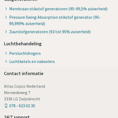
Membraan stikstof generatoren (95-99,5% zuiverheid)
Pressure Swing Absorption stikstof generator (95-
99,999% zuiverheid)
Zuurstofgeneratoren (93 tot 95% zuiverheid)
Luchtbehandeling
Persluchtdrogers
Luchtketels en nakoelers
Alles wat u moet weten over uw pneumatische
Contact informatie
transportproces
Ontdek hoe u een efficiënter pneumatisch
Atlas Copco Nederland
transportproces kunt creëren.
Merwedeweg 7
3336 LG Zwijndrecht
Ontdek het zelf
078 - 623 02 30
24/7 support