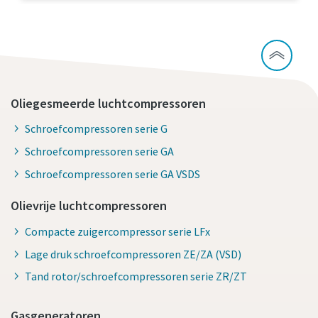
10 stappen voor een groene en efficiëntere
productie
CO2-reductie voor groene productie - alles wat u moet
Oliegesmeerde luchtcompressoren
weten
Schroefcompressoren serie G
Ontdek het zelf
Schroefcompressoren serie GA
Schroefcompressoren serie GA VSDS
Olievrije luchtcompressoren
Compacte zuigercompressor serie LFx
Lage druk schroefcompressoren ZE/ZA (VSD)
Tand rotor/schroefcompressoren serie ZR/ZT
Gasgeneratoren