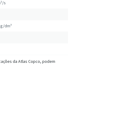
²/s
kg/dm³
icações da Atlas Copco, podem