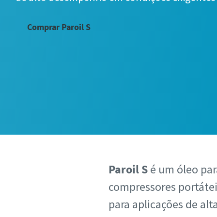
Comprar Paroil S
Paroil S
é um óleo par
compressores portáte
para aplicações de alt