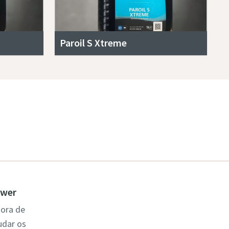
Paroil S Xtreme
ower
dora de
udar os