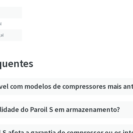
l
al
quentes
ível com modelos de compressores mais an
alidade do Paroil S em armazenamento?
il S afeta a garantia do compressor ou os in