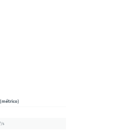
 (métrico)
²/s