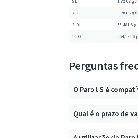
5 L
1,32 US gal
20 L
5,28 US gal
210 L
55,48 US ga
1000 L
264,17 US g
Perguntas fre
O Paroil S é compat
Qual é o prazo de v
A utilização de Paro