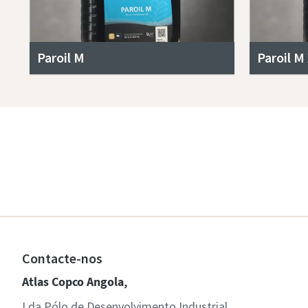
Paroil M
Paroil M
Contacte-nos
Atlas Copco Angola,
Lda Pólo de Desenvolvimento Industrial