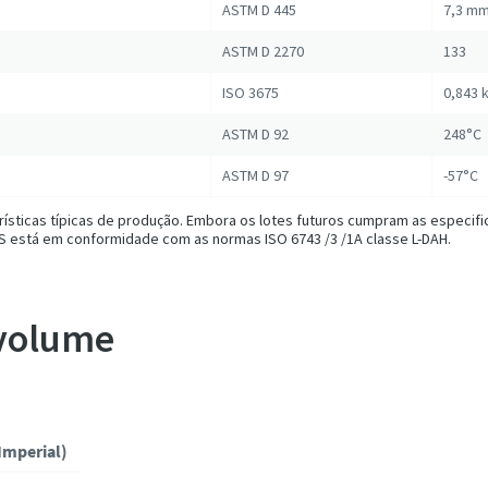
ASTM D 445
7,3 mm
ASTM D 2270
133
ISO 3675
0,843 
ASTM D 92
248°C
ASTM D 97
-57°C
ísticas típicas de produção. Embora os lotes futuros cumpram as especif
 S está em conformidade com as normas ISO 6743 /3 /1A classe L-DAH.
 volume
Imperial)