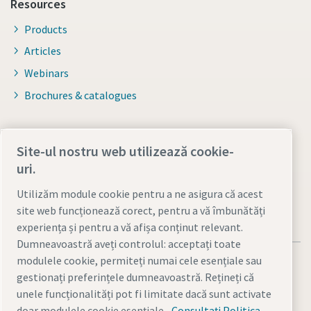
Resources
Products
Articles
Webinars
Brochures & catalogues
For distributors
Site-ul nostru web utilizează cookie-
Smart Portal
uri.
Utilizăm module cookie pentru a ne asigura că acest
site web funcționează corect, pentru a vă îmbunătăți
experiența și pentru a vă afișa conținut relevant.
Dumneavoastră aveți controlul: acceptați toate
modulele cookie, permiteți numai cele esențiale sau
gestionați preferințele dumneavoastră. Rețineți că
unele funcționalități pot fi limitate dacă sunt activate
doar modulele cookie esențiale.
Consultați Politica