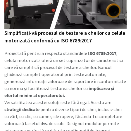
Simplificați-vă procesul de testare a cheilor cu celula
motorizată conformă cu ISO 6789:2017
Proiectată pentru a respecta standardele
ISO 6789:2017
,
celula motorizată oferă un set cuprinzător de caracteristici
care vă simplifică procesul de testare a cheilor. Bancul
ghidează complet operatorul prin teste automate,
generează informații valoroase de raportare în conformitate
cu norma și facilitează testarea cheilor cu
implicarea și
efortul minim al operatorului.
Versatilitatea acestei soluții este fără egal. Acesta are
strategii dedicate
pentru diverse tipuri de chei, inclusiv chei
cu vârf, cu clic, cu came și de rupere, făcându-l o completare
valoroasă la setul dvs. de scule. Designul modular permite
integrarea perfectă cu diferite configurații de bancuri