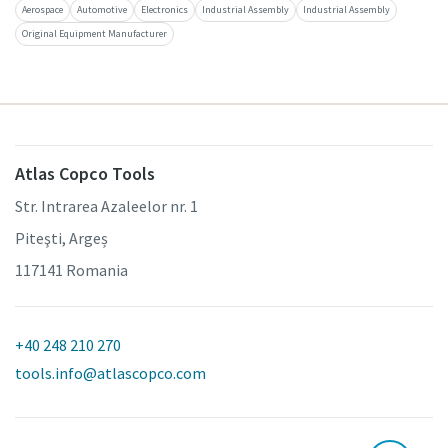
Aerospace
Automotive
Electronics
Industrial Assembly
Industrial Assembly
Original Equipment Manufacturer
Atlas Copco Tools
Str. Intrarea Azaleelor nr. 1
Piteşti, Argeș
117141 Romania
+40 248 210 270
tools.info@atlascopco.com