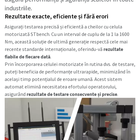
industriile.
Rezultate exacte, eficiente și fără erori
E timpul să recalibrați?
Asigurați testarea precisă și eficientă a cheilor cu celula
Asigurați calitatea proceselor și reduceți defectele prin
motorizată STbench. Cu un interval de cuplu de la 1 la 1600
calibrarea uneltelor și servicii acreditate de calibrare
Nm, această soluție de ultimă generație respectă cele mai
pentru asigurarea calității.​
recente standarde internaționale, oferindu-vă
rezultate
fiabile de fiecare dată
.
Prin încorporarea celulei motorizate în rutina dvs. de testare,
Programați acum calibrarea profesională a
Momentum Talks
puteți beneficia de performanțe ultrarapide, minimizând în
uneltelor dumneavoastră!
același timp potențialul de eroare umană. Acest sistem
Descoperiți discuții inspiraționale și captivante despre
automat elimină necesitatea efortului operatorului,
Atlas Copco
asigurând
rezultate de testare consecvente și precise
.
Urmărește
Vedeți toate industriile noastre
Documentație & Resurse
Vizualizare tot