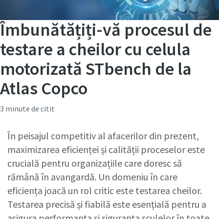
Îmbunătățiți-vă procesul de
testare a cheilor cu celula
motorizată STbench de la
Atlas Copco
3 minute de citit
În peisajul competitiv al afacerilor din prezent,
maximizarea eficienței și calității proceselor este
crucială pentru organizațiile care doresc să
rămână în avangardă. Un domeniu în care
eficiența joacă un rol critic este testarea cheilor.
Testarea precisă și fiabilă este esențială pentru a
asigura performanța și siguranța sculelor în toate