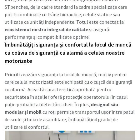
STbenches, de la cadre standard la cadre specializate care
pot fi combinate cu frâne hidraulice, celule statice sau
utilizate ca unități independente. Totul este conectat la
ecosistemul nostru integrat de calitate
și asigură
performanțe și compatibilitate optime.
Îmbunătățiți siguranța și confortul la locul de muncă
cu colivia de siguranță cu alarmă a celulei noastre
motorizate
Prioritizeazăm siguranța la locul de muncă, motiv pentru
care celula motorizată este echipată cu o cușcă de siguranță
cu alarmă. Această caracteristică aprobată pentru
securitatea în atelier oferă protecție operatorului în cazul
puțin probabil al defectării cheii. În plus,
designul său
modular și mobil
cu roți permite transportul ușor între patul
de scule și linia de asamblare, îmbunătățind gradul de
utilizare și confortul.