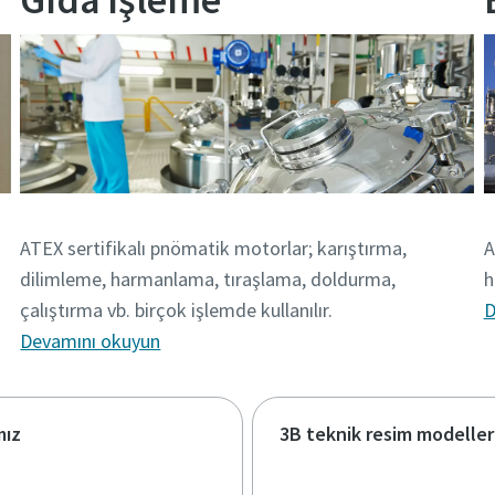
k
A
ATEX sertifikalı pnömatik motorlar; karıştırma,
h
dilimleme, harmanlama, tıraşlama, doldurma,
D
çalıştırma vb. birçok işlemde kullanılır.
Devamını okuyun
mız
3B teknik resim modeller