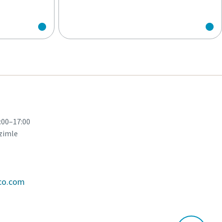
9:00–17:00
izimle
pco.com