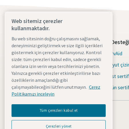
Web sitemiz çerezler
kullanmaktadır.
Bu web sitesinin doğru çalışmasını sağlamak,
Hakkımızda
Araç Desteğ
deneyiminizi geliştirmek ve size ilgili içerikleri
göstermek için çerezler kullanıyoruz. Kontrol
Atlas Copco Grubu
ServAid
sizde: tüm çerezleri kabul edin, sadece gerekli
Endüstriyel Teknik
Boyut çizi
olanlara izin verin veya tercihlerinizi yönetin.
Yalnızca gerekli çerezler etkinleştirilirse bazı
Sektörler
Test sertif
özelliklerin amaçlandığı gibi
Kariyer olanakları
Ürün sertif
çalışmayabileceğini lütfen unutmayın.
Çerez
Politikamızı inceleyin
Tüm çerezleri kabul et
Çerezleri yönet