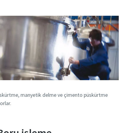
üskürtme, manyetik delme ve çimento püskürtme
orlar.
Boru işleme