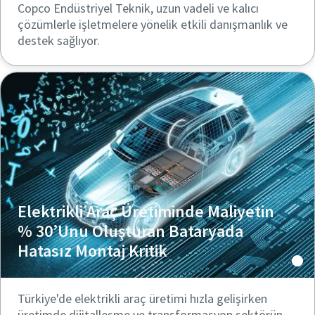
Copco Endüstriyel Teknik, uzun vadeli ve kalıcı
çözümlerle işletmelere yönelik etkili danışmanlık ve
destek sağlıyor.
Elektrikli Araç Üretiminde Maliyetin
% 30’Unu Oluşturan Bataryada
Hatasız Montaj Kritik
Türkiye'de elektrikli araç üretimi hızla gelişirken
üretimde dijitalleşme ve transformasyon sektörün