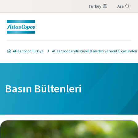
Turkey
Ara
Menü
Atlas Copco Türkiye
Atlas Copco endüstriyel el aletleri ve montaj çözümleri
Basın Bültenleri