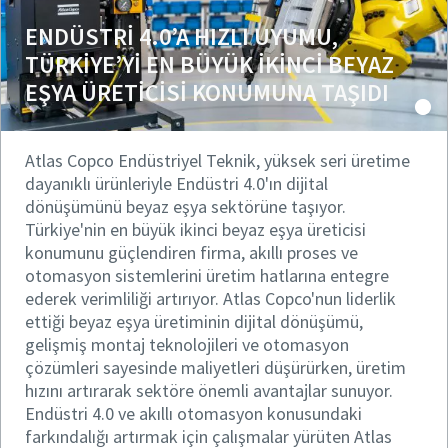
ENDÜSTRİ 4.0’A HIZLI UYUMU,
TÜRKİYE’Yİ EN BÜYÜK İKİNCİ BEYAZ
EŞYA ÜRETİCİSİ KONUMUNA TAŞIDI
Atlas Copco Endüstriyel Teknik, yüksek seri üretime
dayanıklı ürünleriyle Endüstri 4.0'ın dijital
dönüşümünü beyaz eşya sektörüne taşıyor.
Türkiye'nin en büyük ikinci beyaz eşya üreticisi
konumunu güçlendiren firma, akıllı proses ve
otomasyon sistemlerini üretim hatlarına entegre
ederek verimliliği artırıyor. Atlas Copco'nun liderlik
ettiği beyaz eşya üretiminin dijital dönüşümü,
gelişmiş montaj teknolojileri ve otomasyon
çözümleri sayesinde maliyetleri düşürürken, üretim
hızını artırarak sektöre önemli avantajlar sunuyor.
Endüstri 4.0 ve akıllı otomasyon konusundaki
farkındalığı artırmak için çalışmalar yürüten Atlas