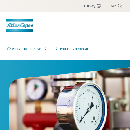
Turkey
Ara
Menü
Atlas Copco Türkiye
Endüstriyel Montaj