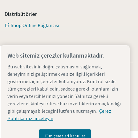
Distribütörler
Shop Online Bağlantısı
Web sitemiz çerezler kullanmaktadır.
Bu web sitesinin doğru çalışmasını sağlamak,
deneyiminizi geliştirmek ve size ilgili içerikleri
göstermek için çerezler kullanıyoruz. Kontrol sizde:
tüm çerezleri kabul edin, sadece gerekli olanlara izin
Yasal Uyarılar ve Gizlilik Bildirimleri
Çerezleri yönet
verin veya tercihlerinizi yönetin. Yalnızca gerekli
Erişilebilirlik
Site haritası
çerezler etkinleştirilirse bazı özelliklerin amaçlandığı
gibi çalışmayabileceğini lütfen unutmayın.
Çerez
© 2026 Atlas Copco AB
Politikamızı inceleyin
Tüm çerezleri kabul et