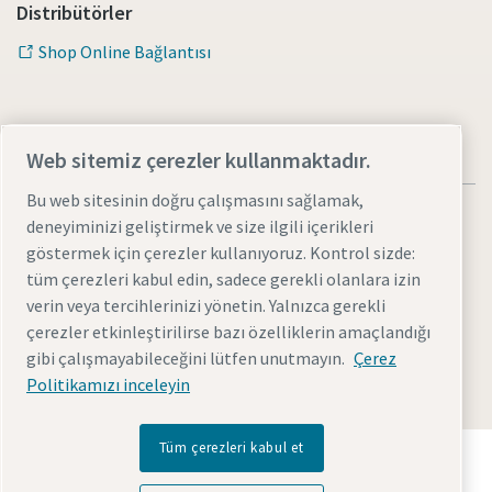
Distribütörler
Shop Online Bağlantısı
Web sitemiz çerezler kullanmaktadır.
Bu web sitesinin doğru çalışmasını sağlamak,
deneyiminizi geliştirmek ve size ilgili içerikleri
göstermek için çerezler kullanıyoruz. Kontrol sizde:
tüm çerezleri kabul edin, sadece gerekli olanlara izin
Yasal Uyarılar ve Gizlilik Bildirimleri
Çerezleri yönet
verin veya tercihlerinizi yönetin. Yalnızca gerekli
Erişilebilirlik
Site haritası
çerezler etkinleştirilirse bazı özelliklerin amaçlandığı
gibi çalışmayabileceğini lütfen unutmayın.
Çerez
© 2026 Atlas Copco AB
Politikamızı inceleyin
Tüm çerezleri kabul et
Atlas Copco Group'un geleceği dönüştüren teknolojiyi
nasıl sağladığını keşfedin.