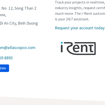
Track your projects in realtime
t No. 12, Song Than 2
industry insights, request certi
much more. The I-Rent custom
one,
is your 24/7 assistant.
Di An City, Binh Duong
Request your account today
tnam@atlascopco.com
 69 8893