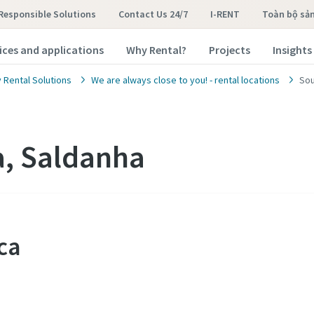
Responsible Solutions
Contact Us 24/7
I-RENT
toàn bộ sả
ices and applications
Why Rental?
Projects
Insights
 Rental Solutions
We are always close to you! - rental locations
Sou
a, Saldanha
ca