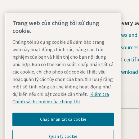
Contact us today
Discovery s
Trang web của chúng tôi sử dụng
cookie.
24/7 Emergency support
News and 
Chúng tôi sử dụng cookie để đảm bảo trang
Resources
web này hoạt động chính xác, nâng cao trải
Our services
nghiệm của bạn và hiển thị cho bạn nội dung
ISO certifi
Fleet
phù hợp. Bạn có thể kiểm soát: chấp nhận tất cả
Download
các cookie, chỉ cho phép các cookie thiết yếu
Industries
hoặc quản lý các tùy chọn của bạn. Xin lưu ý rằng
một số tính năng có thể không hoạt động như
Why rental?
dự kiến nếu chỉ bật cookie cần thiết.
Kiểm tra
Chính sách cookie của chúng tôi
Chấp nhận tất cả cookie
Quản lý cookie