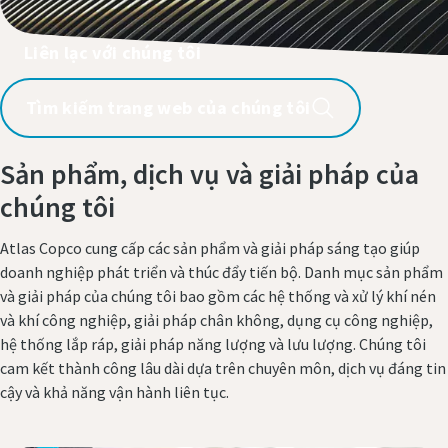
Liên lạc với chúng tôi
Số điện thoại
Số điện thoại
Tìm kiếm trang web của chúng tôi
Thông tin bổ sung
Thông tin bổ sung
Sản phẩm, dịch vụ và giải pháp của
Công ty
Công ty
chúng tôi
Atlas Copco cung cấp các sản phẩm và giải pháp sáng tạo giúp
Quốc gia
Quốc gia
doanh nghiệp phát triển và thúc đẩy tiến bộ. Danh mục sản phẩm
và giải pháp của chúng tôi bao gồm các hệ thống và xử lý khí nén
và khí công nghiệp, giải pháp chân không, dụng cụ công nghiệp,
Thành phố
Thành phố
hệ thống lắp ráp, giải pháp năng lượng và lưu lượng. Chúng tôi
cam kết thành công lâu dài dựa trên chuyên môn, dịch vụ đáng tin
cậy và khả năng vận hành liên tục.
Mã bưu điện hoặc mã ZIP
Mã bưu điện hoặc mã ZIP