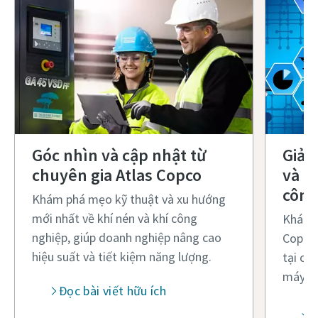
Góc nhìn và cập nhật từ
Giải
chuyên gia Atlas Copco
và m
công
Khám phá mẹo kỹ thuật và xu hướng
mới nhất về khí nén và khí công
Khám p
nghiệp, giúp doanh nghiệp nâng cao
Copco 
hiệu suất và tiết kiệm năng lượng.
tại ch
máy vậ
Đọc bài viết hữu ích
K