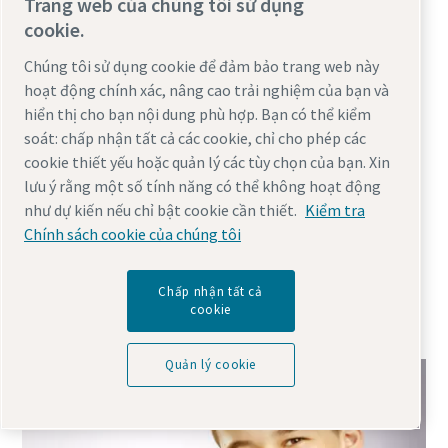
Trang web của chúng tôi sử dụng
hệ thống điều khiển không ngắt quãng và khả năng duy
cookie.
trì tình trạng siêu sạch là những điều kiện thiết yếu để
mang lại chất lượng cao cho sản phẩm
Chúng tôi sử dụng cookie để đảm bảo trang web này
dầu khí và khí đốt
hoạt động chính xác, nâng cao trải nghiệm của bạn và
quy trình và hệ thống điều khiển không sự cố, độ an toàn
hiển thị cho bạn nội dung phù hợp. Bạn có thể kiểm
được nâng cấp, đảm bảo và sản phẩm cuối có chất lượng
soát: chấp nhận tất cả các cookie, chỉ cho phép các
cao hơn
cookie thiết yếu hoặc quản lý các tùy chọn của bạn. Xin
dệt may
lưu ý rằng một số tính năng có thể không hoạt động
sản xuất hiệu quả hơn, chi phí sửa chữa và bảo trì giảm,
như dự kiến nếu chỉ bật cookie cần thiết.
Kiểm tra
chất lượng hàng dệt may được cải thiện, lượng rác thải
Chính sách cookie của chúng tôi
giảm
dược
Chấp nhận tất cả
sản phẩm tinh khiết, giảm rủi ro bị nhiễm bần, quy trình
cookie
hiệu quả hơn, lượng rác thải giảm
Quản lý cookie