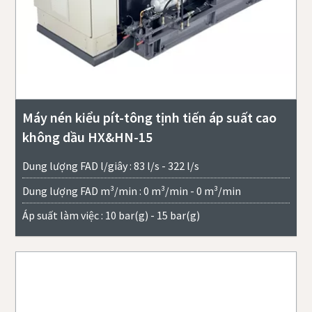
Máy nén kiểu pít-tông tịnh tiến áp suất cao
không dầu HX&HN-15
Dung lượng FAD l/giây : 83 l/s - 322 l/s
Dung lượng FAD m³/min : 0 m³/min - 0 m³/min
Áp suất làm việc : 10 bar(g) - 15 bar(g)