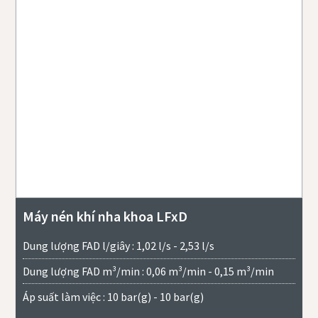
Máy nén khí nha khoa LFxD
Dung lượng FAD l/giây : 1,02 l/s - 2,53 l/s
Dung lượng FAD m³/min : 0,06 m³/min - 0,15 m³/min
Áp suất làm việc : 10 bar(g) - 10 bar(g)