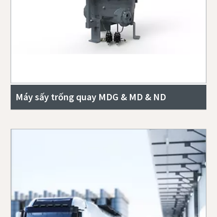
Máy sấy trống quay MDG & MD & ND