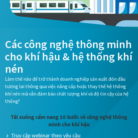
Các công nghệ thông minh
cho khí hậu & hệ thống khí
nén
Đăng ký sự kiện webinar miễn phí
Làm thế nào để trở thành doanh nghiệp sản xuất đón đầu
Tham dự các hội thảo trực tuyến (webinar) theo chủ đề
tương lai thông qua việc nâng cấp hoặc thay thế hệ thống
miễn phí của Atlas Copco Việt Nam. Các chuyên gia trong
khí nén mà vẫn đảm bảo chất lượng khí và độ tin cậy của hệ
ngành sẽ giúp bạn hiểu thêm về các giải pháp tối ưu, hỗ trợ
thống?
nâng cao hiệu suất hệ thống máy nén khí, tạo khí,... Giới
thiệu các chương trình kiểm tra, bảo dưỡng giúp tăng tuổi
Tải xuống cẩm nang 10 bước về công nghệ thông
thọ hệ thống và tiết kiệm chi phí vận hành.
minh cho khí hậu
Truy cập webinar theo yêu cầu