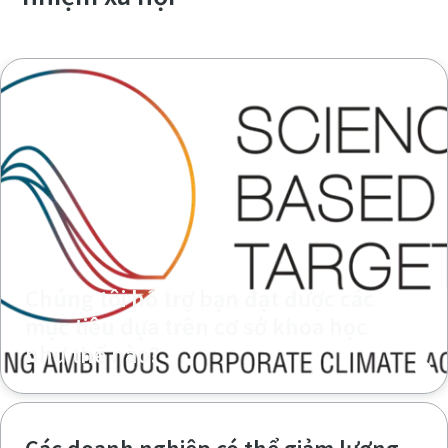
Chúng tôi hỗ trợ bạn đạt được các
mục tiêu dựa trên cơ sở khoa học
như thế nào?