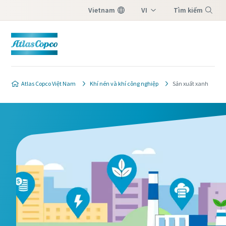
Vietnam
VI
Tìm kiếm
EN
Menu
Atlas Copco Việt Nam
Khí nén và khí công nghiệp
Sản xuất xanh