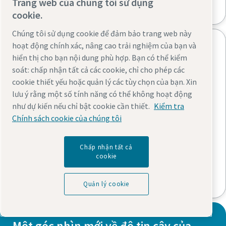
Trang web của chúng tôi sử dụng
air quality in green production. Find out more.
cookie.
Chúng tôi sử dụng cookie để đảm bảo trang web này
hoạt động chính xác, nâng cao trải nghiệm của bạn và
hiển thị cho bạn nội dung phù hợp. Bạn có thể kiểm
soát: chấp nhận tất cả các cookie, chỉ cho phép các
cookie thiết yếu hoặc quản lý các tùy chọn của bạn. Xin
lưu ý rằng một số tính năng có thể không hoạt động
như dự kiến nếu chỉ bật cookie cần thiết.
Kiểm tra
Chính sách cookie của chúng tôi
Chấp nhận tất cả
cookie
Khám phá thêm về tiêu chuẩn Class
0
Quản lý cookie
Một góc nhìn mới về độ tin cậy của