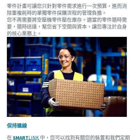
零件計畫可讓您只針對零件需求進行一次預算，進而消
除重複耗時的單獨零件採購流程的管理負擔。
打造綠色高效生產的 10 個步驟
您不再需要將空壓機零件壓在庫存。適當的零件隨時需
要，隨時送達，幫您省下空間與資本，讓您專注於自身
環保生產之碳減量 - 您需要知道的一切
的核心業務上。
深入瞭解
保持連線
在
SMART
LINK
中，您可以找到有關您的裝置和我們定期