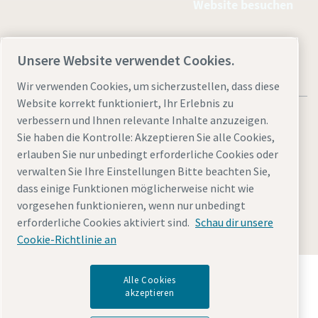
Website besuchen
Unsere Website verwendet Cookies.
Wir verwenden Cookies, um sicherzustellen, dass diese
Website korrekt funktioniert, Ihr Erlebnis zu
verbessern und Ihnen relevante Inhalte anzuzeigen.
Sie haben die Kontrolle: Akzeptieren Sie alle Cookies,
erlauben Sie nur unbedingt erforderliche Cookies oder
Rechtliche Hinweise und Datenschutzerklärung
verwalten Sie Ihre Einstellungen Bitte beachten Sie,
dass einige Funktionen möglicherweise nicht wie
Cookies verwalten
Barrierefreiheit
Sitemap
vorgesehen funktionieren, wenn nur unbedingt
© 2026 Atlas Copco
erforderliche Cookies aktiviert sind.
Schau dir unsere
Cookie-Richtlinie an
Alle Cookies
Entdecken Sie, wie die Atlas Copco Group
akzeptieren
Technologien ermöglicht, die die Zukunft