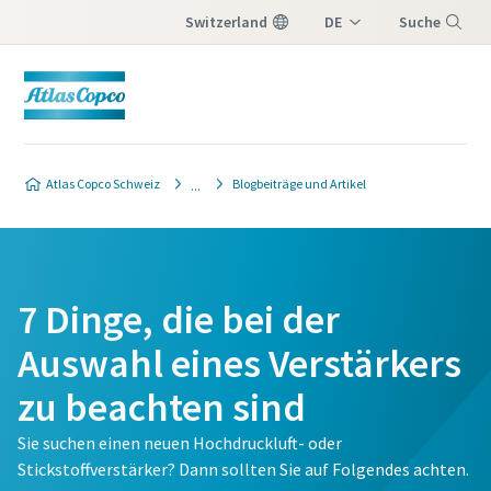
Switzerland
DE
Suche
IT
Menü
FR
Atlas Copco Schweiz
Blogbeiträge und Artikel
7 Dinge, die bei der
Auswahl eines Verstärkers
zu beachten sind
Sie suchen einen neuen Hochdruckluft- oder
Stickstoffverstärker? Dann sollten Sie auf Folgendes achten.