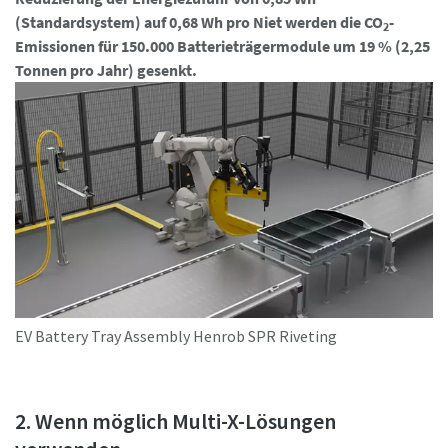
(Standardsystem) auf 0,68 Wh pro Niet werden die CO
-
2
Emissionen für 150.000 Batterieträgermodule um 19 % (2,25
Tonnen pro Jahr) gesenkt.
Ja, kontaktieren Sie mich!
Ja, kontaktieren Sie mich!
Anti-Roboter-Verifizierung
Anti-Roboter-Verifizierung
Hier klicken
Hier klicken
Friendly
Friendly
Captcha ⇗
Captcha ⇗
EV Battery Tray Assembly Henrob SPR Riveting
2. Wenn möglich Multi-X-Lösungen