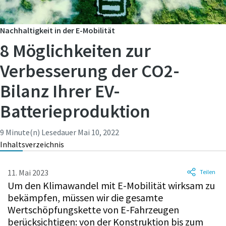
Persönliche Angaben
Persönliche Angaben
Nachhaltigkeit in der E-Mobilität
Vorname
Vorname
8 Möglichkeiten zur
Verbesserung der CO2-
Nachname
Nachname
Bilanz Ihrer EV-
Batterieproduktion
E-Mail
E-Mail
9 Minute(n) Lesedauer
Mai 10, 2022
Inhaltsverzeichnis
Telefon
Telefon
11. Mai 2023
Teilen
Weitere Informationen
Weitere Informationen
Um den Klimawandel mit E-Mobilität wirksam zu
bekämpfen, müssen wir die gesamte
Wertschöpfungskette von E-Fahrzeugen
Firma
Firma
berücksichtigen: von der Konstruktion bis zum