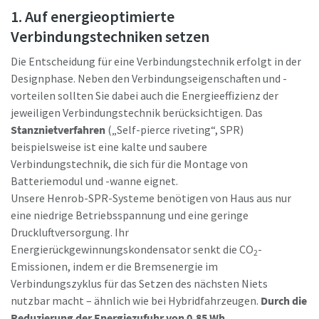
1. Auf energieoptimierte
Verbindungstechniken setzen
Wenn Sie diese Anfrage
Wenn Sie diese Anfrage
Die Entscheidung für eine Verbindungstechnik erfolgt in der
abschicken, kann Atlas Copco Sie
abschicken, kann Atlas Copco Sie
Designphase. Neben den Verbindungseigenschaften und -
anhand der erfassten Angaben
anhand der erfassten Angaben
vorteilen sollten Sie dabei auch die Energieeffizienz der
kontaktieren. Weitere
kontaktieren. Weitere
jeweiligen Verbindungstechnik berücksichtigen. Das
Informationen finden Sie in
Informationen finden Sie in
Stanznietverfahren
(„Self-pierce riveting“, SPR)
unserer Datenschutzerklärung.
unserer Datenschutzerklärung.
beispielsweise ist eine kalte und saubere
Momentum Talks
Ich habe die
Ich habe die
Verbindungstechnik, die sich für die Montage von
Datenschutzerklärung
Datenschutzerklärung
Batteriemodul und -wanne eignet.
Entdecken Sie inspirierende und ansprechende Gespräche
gelesen und akzeptiert
gelesen und akzeptiert
Unsere Henrob-SPR-Systeme benötigen von Haus aus nur
bei Atlas Copco
Maßzeichnungen, Informationen zu Ersatzteilen, Produkt
eine niedrige Betriebsspannung und eine geringe
-und Bedienungsanleitungen sowie weitere Information
Ja, ich möchte
Ja, ich möchte
Druckluftversorgung. Ihr
zu unseren Produkten finden Sie in unserem ServAid.
Ansehen
Informationen über
Informationen über
Energierückgewinnungskondensator senkt die CO
-
2
Produkte, Services und
Produkte, Services und
Emissionen, indem er die Bremsenergie im
Veranstaltungen von Atlas
Veranstaltungen von Atlas
Hier geht's zu unserem ServAid
Verbindungszyklus für das Setzen des nächsten Niets
Copco erhalten. Ich kann
Copco erhalten. Ich kann
mich jederzeit wieder
mich jederzeit wieder
nutzbar macht – ähnlich wie bei Hybridfahrzeugen.
Durch die
abmelden.
abmelden.
Reduzierung der Energiezufuhr von 0,85 Wh