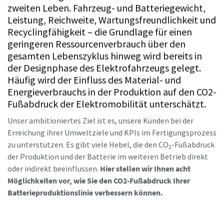
zweiten Leben. Fahrzeug- und Batteriegewicht,
Leistung, Reichweite, Wartungsfreundlichkeit und
Land
Land
Recyclingfähigkeit – die Grundlage für einen
Zeit für eine Kalibrierung oder
geringeren Ressourcenverbrauch über den
Werkzeugprüfung?
gesamten Lebenszyklus hinweg wird bereits in
Postleitzahl
Postleitzahl
Sichern Sie Ihre Qualität und reduzieren Sie Fehler durch
der Designphase des Elektrofahrzeugs gelegt.
Werkzeugkalibrierung und akkreditierte
Häufig wird der Einfluss des Material- und
Anfordern
Anfordern
Qualitätssicherungskalibrierung.​
Energieverbrauchs in der Produktion auf den CO2-
Webinare von Atlas Copco
Fußabdruck der Elektromobilität unterschätzt.
Lieferzeiten auf einen Blick, Preise und
Praxisnahes Branchenwissen und innovative Produkte
Lassen Sie Ihre jetzt Ihre Werkzeuge testen und
Anforderungstyp
Anforderungstyp
Unser ambitioniertes Ziel ist es, unsere Kunden bei der
Produktverfügbarkeiten einsehen oder schnell eine
kurz und bündig vermittelt – sehen Sie sich unsere Online-
Ihre Messmittel richtig kalibrieren!
Erreichung ihrer Umweltziele und KPIs im Fertigungsprozess
Bestellung selbst aufgeben – und das rund um die Uhr, 365
Vorträge jederzeit an.
zu unterstützen. Es gibt viele Hebel, die den CO
-Fußabdruck
Tage im Jahr?
2
Sehen Sie sich alle unsere Branchen an
Bitte lassen Sie uns wissen, woran Sie interessiert sind:
Bitte lassen Sie uns wissen, woran Sie interessiert sind:
der Produktion und der Batterie im weiteren Betrieb direkt
Jetzt entdecken
oder indirekt beeinflussen.
Hier stellen wir Ihnen acht
Zugang zu Webshop anfragen
Möglichkeiten vor, wie Sie den CO2-Fußabdruck Ihrer
Alle anzeigen
Batterieproduktionslinie verbessern können.