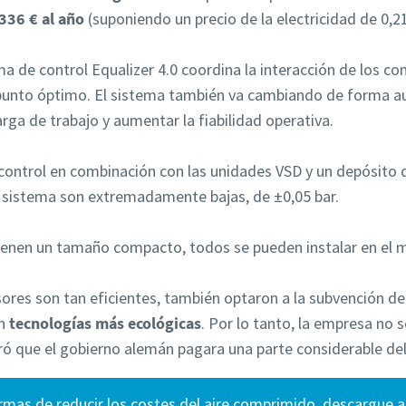
336 € al año
(suponiendo un precio de la electricidad de 0,2
a de control Equalizer 4.0 coordina la interacción de los co
 punto óptimo. El sistema también va cambiando de forma 
rga de trabajo y aumentar la fiabilidad operativa.
control en combinación con las unidades VSD y un depósito de
l sistema son extremadamente bajas, de ±0,05 bar.
enen un tamaño compacto, todos se pueden instalar en el m
ores son tan eficientes, también optaron a la subvención d
n
tecnologías más ecológicas
. Por lo tanto, la empresa no 
ró que el gobierno alemán pagara una parte considerable del 
rmas de reducir los costes del aire comprimido, descargue a