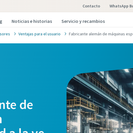
Contacto
WhatsApp B
g
Noticias e historias
Servicio y recambios
sores
Ventajas para el usuario
Fabricante alemán de máquinas esp
nte de
n
d a la vez