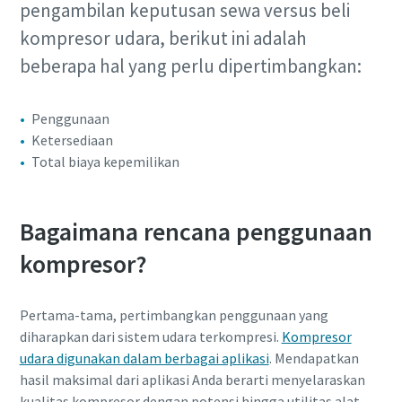
pengambilan keputusan sewa versus beli
lingkungan dan lebih efisien
kompresor udara, berikut ini adalah
Semua yang perlu Anda ketahui tentang pengurangan
beberapa hal yang perlu dipertimbangkan:
karbon untuk produksi yang ramah lingkungan
Penggunaan
Selengkapnya
Ketersediaan
Total biaya kepemilikan
Bagaimana rencana penggunaan
kompresor?
Pertama-tama, pertimbangkan penggunaan yang
diharapkan dari sistem udara terkompresi.
Kompresor
udara digunakan dalam berbagai aplikasi
. Mendapatkan
hasil maksimal dari aplikasi Anda berarti menyelaraskan
kualitas kompresor dengan potensi hingga utilitas alat