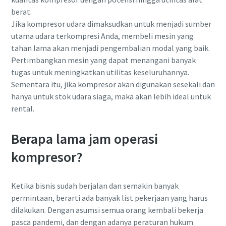
berat.
Jika kompresor udara dimaksudkan untuk menjadi sumber
utama udara terkompresi Anda, membeli mesin yang
tahan lama akan menjadi pengembalian modal yang baik.
Pertimbangkan mesin yang dapat menangani banyak
tugas untuk meningkatkan utilitas keseluruhannya.
Sementara itu, jika kompresor akan digunakan sesekali dan
hanya untuk stok udara siaga, maka akan lebih ideal untuk
rental.
Berapa lama jam operasi
Semua yang perlu Anda ketahui tentang
proses pneumatic conveying
kompresor?
Lihat bagaimana Anda bisa menciptakan proses
Ketika bisnis sudah berjalan dan semakin banyak
pneumatic conveying yang lebih efisien.
permintaan, berarti ada banyak list pekerjaan yang harus
dilakukan. Dengan asumsi semua orang kembali bekerja
Selengkapnya
pasca pandemi, dan dengan adanya peraturan hukum