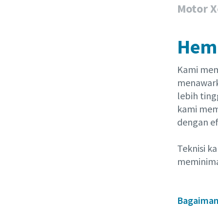
Motor 
Hema
Kami memi
menawarkan
lebih tin
kami mem
dengan efi
Teknisi k
meminimal
Bagaimana