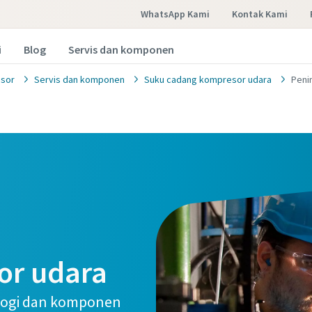
WhatsApp Kami
Kontak Kami
i
Blog
Servis dan komponen
sor
Servis dan komponen
Suku cadang kompresor udara
Peni
or udara
logi dan komponen