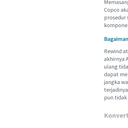
Memasang
Copco aka
prosedur 
komponen 
Bagaimana
Rewind at
akhirnya 
ulang tid
dapat men
jangka wa
terjadiny
pun tidak 
Konvert