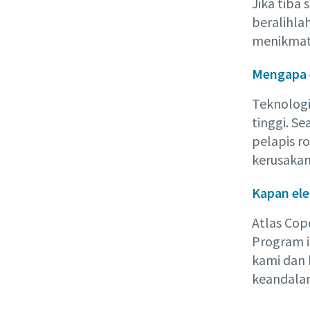
Jika tiba
beralihla
menikmati
Mengapa e
Teknologi
tinggi. Se
pelapis ro
kerusakan
Kapan ele
Atlas Cop
Program i
kami dan 
keandalan