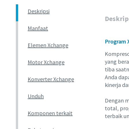
Deskripsi
Deskrip
Manfaat
Program X
Elemen Xchange
Kompreso
yang bera
Motor Xchange
tiba saat
Anda dapa
Konverter Xchange
kinerja da
Unduh
Dengan me
total, pr
Komponen terkait
terbaik u