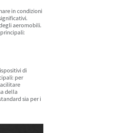
nare in condizioni
gnificativi.
degli aeromobili.
rincipali:
spositivi di
ipali: per
acilitare
sa della
andard sia per i