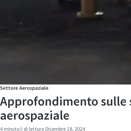
Invia
Settore Aerospaziale
Approfondimento sulle so
Verif
aerospaziale
4 minuto/i di lettura
Dicembre 18, 2024