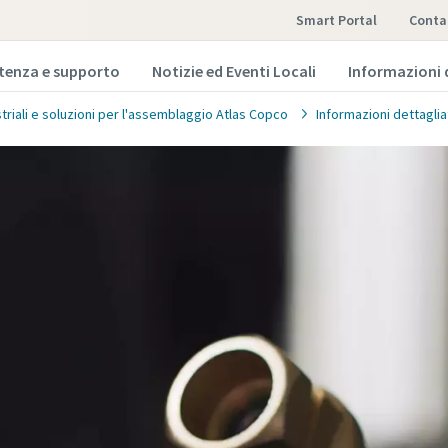
Smart Portal
conta
stenza e supporto
Notizie ed Eventi Locali
Informazioni 
striali e soluzioni per l'assemblaggio Atlas Copco
Informazioni dettaglia
i
informazioni seguenti e ti contatteremo al più presto.
pi contrassegnati con (*) sono obbligatori
onali