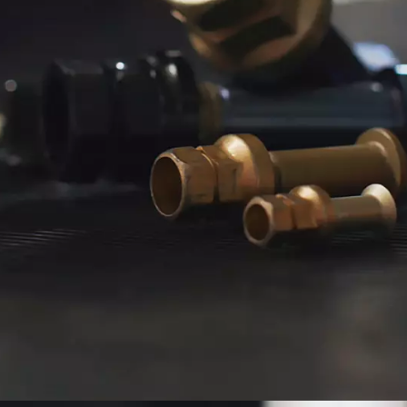
me
o
 informazioni