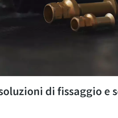
L'invio di questa richiesta consentirà ad Atlas Copco di contattart
utilizzando i dati raccolti. Per ulteriori informazioni, è possibile
consultare la nostra informativa sulla privacy.
Ho letto e accettato l'informativa sulla privacy
luzioni di fissaggio e s
ica Anti-Robot
Clicca per iniziare
Friendly
Captcha ⇗