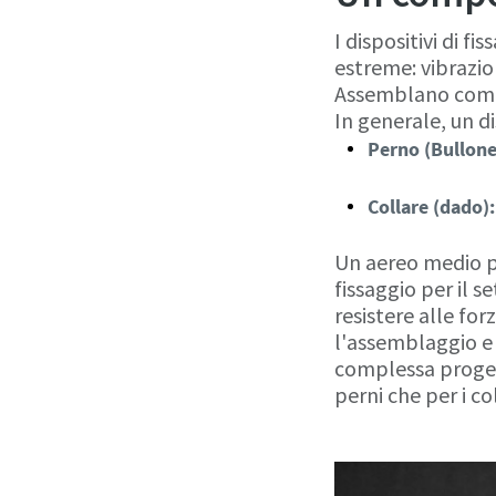
I dispositivi di f
estreme: vibrazion
Assemblano compon
In generale, un d
Perno (Bullone
Collare (dado):
Un aereo medio può
fissaggio per il s
resistere alle fo
l'assemblaggio e 
complessa proget
perni che per i col