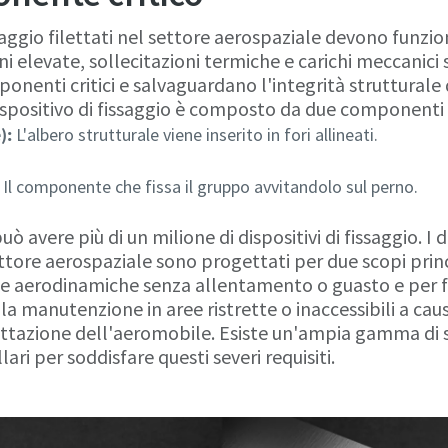
issaggio filettati nel settore aerospaziale devono funzio
i elevate, sollecitazioni termiche e carichi meccanici si
enti critici e salvaguardano l'integrità strutturale 
ispositivo di fissaggio è composto da due componenti p
):
L'albero strutturale viene inserito in fori allineati.
Il componente che fissa il gruppo avvitandolo sul perno.
 avere più di un milione di dispositivi di fissaggio. I di
ettore aerospaziale sono progettati per due scopi princ
rze aerodinamiche senza allentamento o guasto e per f
la manutenzione in aree ristrette o inaccessibili a cau
tazione dell'aeromobile. Esiste un'ampia gamma di st
lari per soddisfare questi severi requisiti.