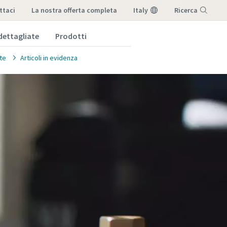
ttaci
la nostra offerta completa
Italy
Ricerca
dettagliate
Prodotti
Menu
te
Articoli in evidenza