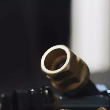
richiesta
i domande o richieste