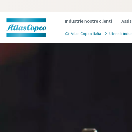
Industrie nostre clienti
Assi
Atlas Copco Italia
Utensili indu
Contatt
Compila le 
Tutti i cam
Dati pers