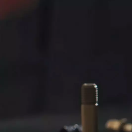
Paese
CAP
Richiesta
Tipo di 
Eventual