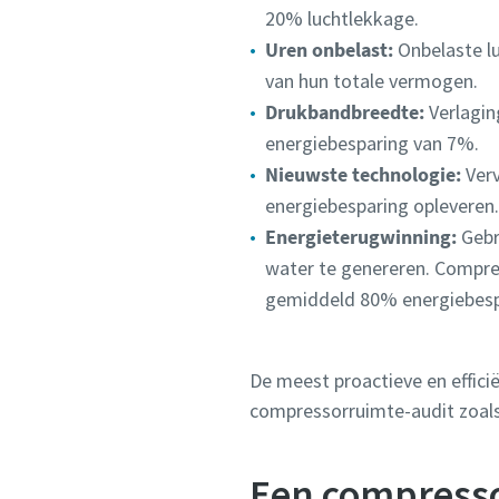
20% luchtlekkage.
Uren onbelast:
Onbelaste l
van hun totale vermogen.
Drukbandbreedte:
Verlaging
energiebesparing van 7%.
Nieuwste technologie:
Verv
energiebesparing opleveren.
Energieterugwinning:
Gebr
water te genereren. Compres
gemiddeld 80% energiebesp
De meest proactieve en effici
compressorruimte-audit zoals
Een compresso