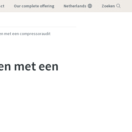
act
our complete offering
Netherlands
Zoeken
Menu
gen met een compressoraudit
gen met een