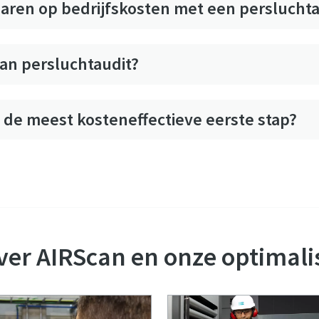
aren op bedrijfskosten met een persluchta
an persluchtaudit?
 de meest kosteneffectieve eerste stap?
Neem vandaag nog contact op met een expert
ver AIRScan en onze optimali