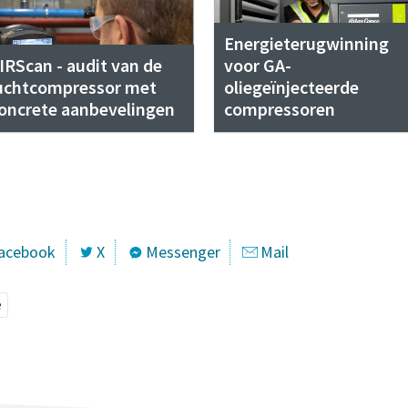
Energieterugwinning
IRScan - audit van de
voor GA-
uchtcompressor met
oliegeïnjecteerde
oncrete aanbevelingen
compressoren
acebook
X
Messenger
Mail
e