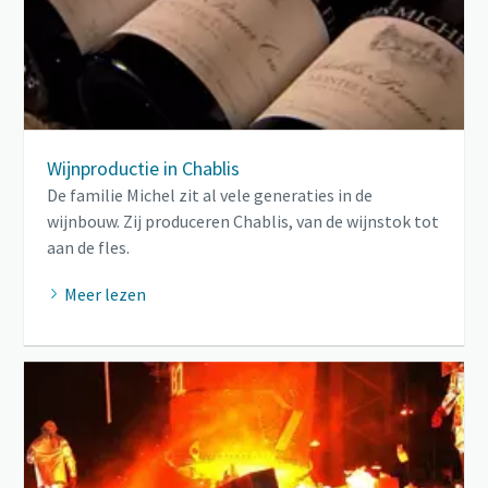
10 stappen voor een groene en efficiëntere
productie
CO2-reductie voor groene productie - alles wat u moet
Wijnproductie in Chablis
weten
De familie Michel zit al vele generaties in de
wijnbouw. Zij produceren Chablis, van de wijnstok tot
Ontdek het zelf
aan de fles.
Meer lezen