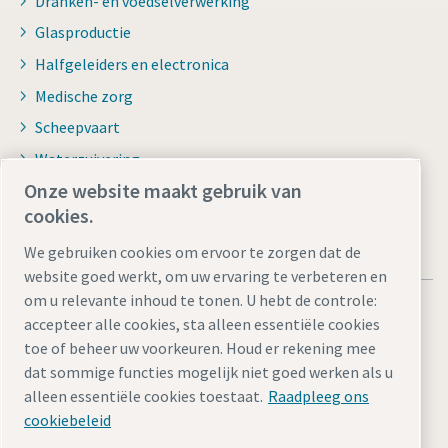
Dranken- en voedselverwerking
Glasproductie
Halfgeleiders en electronica
Medische zorg
Scheepvaart
Waterzuivering
Onze website maakt gebruik van
cookies.
We gebruiken cookies om ervoor te zorgen dat de
website goed werkt, om uw ervaring te verbeteren en
om u relevante inhoud te tonen. U hebt de controle:
accepteer alle cookies, sta alleen essentiële cookies
toe of beheer uw voorkeuren. Houd er rekening mee
dat sommige functies mogelijk niet goed werken als u
Juridische kennisgevingen en privacyverklaringen
alleen essentiële cookies toestaat.
Raadpleeg ons
Cookie-instellingen beheren
Toegankelijkheid
Sitemap
cookiebeleid