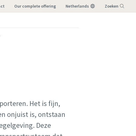
act
our complete offering
Netherlands
Zoeken
Menu
l
rteren. Het is fijn,
n onjuist is, ontstaan
regelgeving. Deze