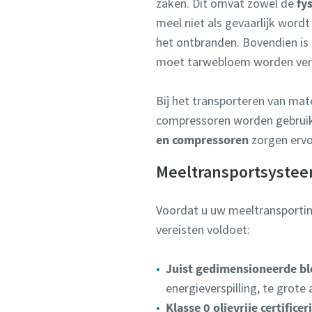
zaken. Dit omvat zowel de
fy
meel niet als gevaarlijk word
het ontbranden. Bovendien is
moet tarwebloem worden verv
Bij het transporteren van mate
compressoren worden gebruikt
en compressoren
zorgen erv
Meeltransportsysteem
Voordat u uw meeltransportins
vereisten voldoet:
Juist gedimensioneerde bl
energieverspilling, te grote
Klasse 0 olievrije certificer