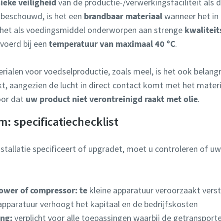
sieke veiligheid
van de productie-/verwerkingsfaciliteit als 
t beschouwd, is het een
brandbaar materiaal
wanneer het in 
 het als voedingsmiddel onderworpen aan strenge
kwalitei
oerd bij een
temperatuur van maximaal 40 °C
.
rialen voor voedselproductie, zoals meel, is het ook belangri
, aangezien de lucht in direct contact komt met het materi
oor dat
uw product niet verontreinigd raakt met olie
.
: specificatiechecklist
tallatie specificeert of upgradet, moet u controleren of u
ower of compressor: te
kleine apparatuur veroorzaakt vers
 apparatuur verhoogt het kapitaal en de bedrijfskosten
ing:
verplicht voor alle toepassingen waarbij de getransporte