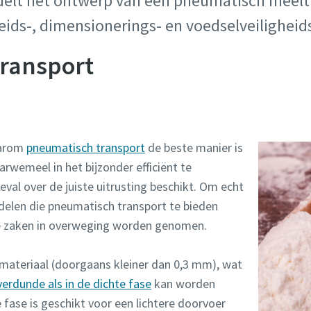
delt het ontwerp van een pneumatisch meel
eids-, dimensionerings- en voedselveiligheid
transport
aarom
pneumatisch transport
de beste manier is
rwemeel in het bijzonder efficiënt te
geval over de juiste uitrusting beschikt. Om echt
rdelen die pneumatisch transport te bieden
de zaken in overweging worden genomen.
n materiaal (doorgaans kleiner dan 0,3 mm), wat
verdunde als in de dichte fase
kan worden
fase is geschikt voor een lichtere doorvoer